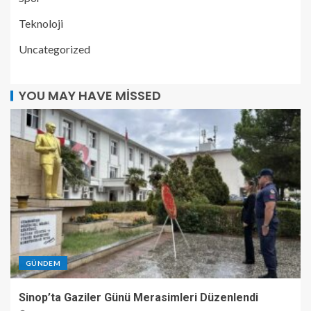
Teknoloji
Uncategorized
YOU MAY HAVE MISSED
GÜNDEM
Sinop’ta Gaziler Günü Merasimleri Düzenlendi