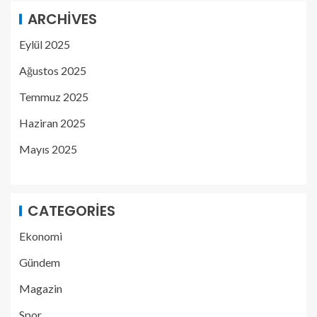
ARCHIVES
Eylül 2025
Ağustos 2025
Temmuz 2025
Haziran 2025
Mayıs 2025
CATEGORIES
Ekonomi
Gündem
Magazin
Spor