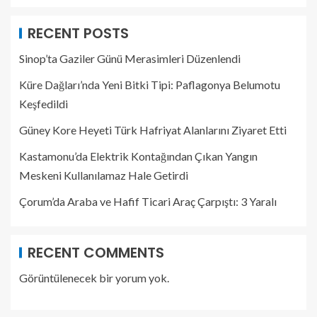
RECENT POSTS
Sinop’ta Gaziler Günü Merasimleri Düzenlendi
Küre Dağları’nda Yeni Bitki Tipi: Paflagonya Belumotu
Keşfedildi
Güney Kore Heyeti Türk Hafriyat Alanlarını Ziyaret Etti
Kastamonu’da Elektrik Kontağından Çıkan Yangın
Meskeni Kullanılamaz Hale Getirdi
Çorum’da Araba ve Hafif Ticari Araç Çarpıştı: 3 Yaralı
RECENT COMMENTS
Görüntülenecek bir yorum yok.