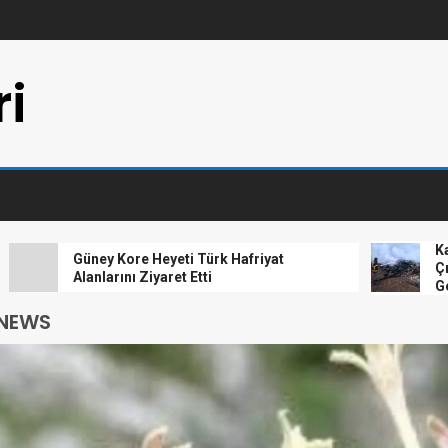
ri
Kastamonu
Güney Kore Heyeti Türk Hafriyat
Çıkan Yan
Alanlarını Ziyaret Etti
Getirdi
 NEWS