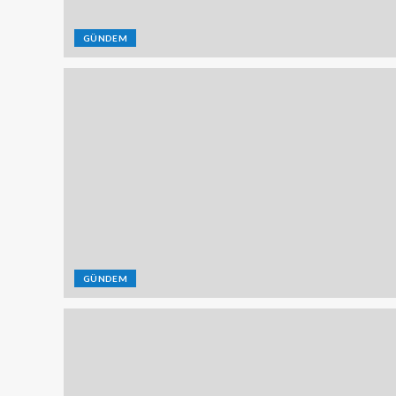
GÜNDEM
GÜNDEM