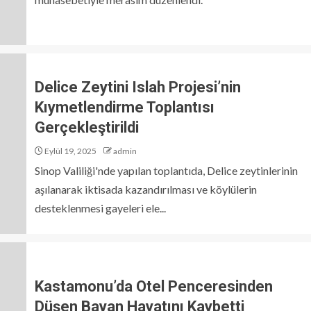
Delice Zeytini Islah Projesi’nin
Kıymetlendirme Toplantısı
Gerçekleştirildi
Eylül 19, 2025
admin
Sinop Valiliği'nde yapılan toplantıda, Delice zeytinlerinin
aşılanarak iktisada kazandırılması ve köylülerin
desteklenmesi gayeleri ele...
Kastamonu’da Otel Penceresinden
Düşen Bayan Hayatını Kaybetti