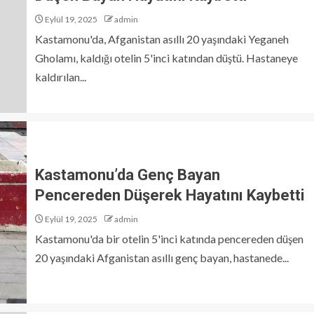
Eylül 19, 2025
admin
Kastamonu'da, Afganistan asıllı 20 yaşındaki Yeganeh
Gholamı, kaldığı otelin 5'inci katından düştü. Hastaneye
kaldırılan...
Kastamonu’da Genç Bayan
Pencereden Düşerek Hayatını Kaybetti
Eylül 19, 2025
admin
Kastamonu'da bir otelin 5'inci katında pencereden düşen
20 yaşındaki Afganistan asıllı genç bayan, hastanede...