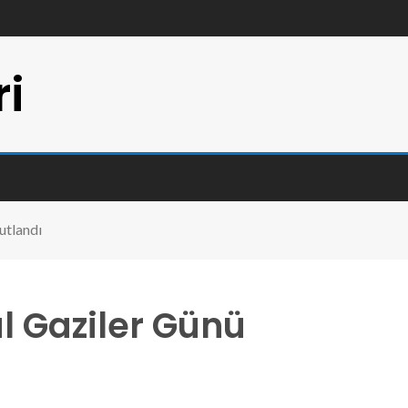
ri
utlandı
l Gaziler Günü