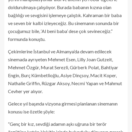
doldurulmaya çalışılıyor. Burada babanın kızına olan
bağlılığı ve sevgisini işlemeye çalıştık. Kahraman bir baba
ve seven bir kalbi izleyeceğiz. Bu sinemanın sonunda bir
çocuğumuz bile, ‘Al beni baba’ dese çok sevineceğiz.”
formunda konuştu.
Çekimlerine İstanbul ve Almanya’da devam edilecek
sinemada ayrıyeten Mehmet Esen, Lilly Joan Gutzeit,
Mehmet Özgür, Murat Serezli, Gürberk Polat, Bahtiyar
Engin, Burç Kümbetlioğlu, Asiye Dinçsoy, Macit Koper,
Nathalie Griffin, Rüzgar Aksoy, Necmi Yapan ve Mahmut
Cevher yer alıyor.
Gelece yıl başında vizyona girmesi planlanan sinemanın
konusu ise özetle şöyle:
“Genç bir kız, sevdiği adamın aşkı uğruna bir terör
örgütüne katılır. Vakitle içinde bulunduğu dünyanın gerçek