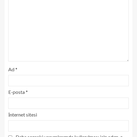
Ad
*
E-posta
*
İnternet sitesi
Daha sonraki yorumlarımda kullanılması için adım, e-