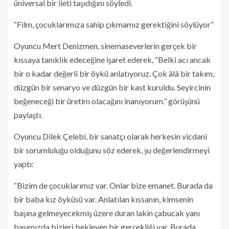
üniversal bir ileti taşıdığını söyledi.
“Film, çocuklarımıza sahip çıkmamız gerektiğini söylüyor”
Oyuncu Mert Denizmen, sinemaseverlerin gerçek bir
kıssaya tanıklık edeceğine işaret ederek, “Belki acı ancak
bir o kadar değerli bir öykü anlatıyoruz. Çok âlâ bir takım,
düzgün bir senaryo ve düzgün bir kast kuruldu. Seyircinin
beğeneceği bir üretim olacağını inanıyorum.” görüşünü
paylaştı.
Oyuncu Dilek Çelebi, bir sanatçı olarak herkesin vicdani
bir sorumluluğu olduğunu söz ederek, şu değerlendirmeyi
yaptı:
“Bizim de çocuklarımız var. Onlar bize emanet. Burada da
bir baba kız öyküsü var. Anlatılan kıssanın, kimsenin
başına gelmeyecekmiş üzere duran lakin çabucak yanı
başımızda bizleri bekleyen bir gerçekliği var. Burada