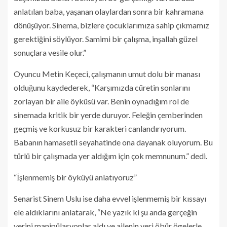
anlatılan baba, yaşanan olaylardan sonra bir kahramana
dönüşüyor. Sinema, bizlere çocuklarımıza sahip çıkmamız
gerektiğini söylüyor. Samimi bir çalışma, inşallah güzel
sonuçlara vesile olur.”
Oyuncu Metin Keçeci, çalışmanın umut dolu bir manası
olduğunu kaydederek, “Karşımızda cüretin sonlarını
zorlayan bir aile öyküsü var. Benin oynadığım rol de
sinemada kritik bir yerde duruyor. Feleğin çemberinden
geçmiş ve korkusuz bir karakteri canlandırıyorum.
Babanın hamasetli seyahatinde ona dayanak oluyorum. Bu
türlü bir çalışmada yer aldığım için çok memnunum.” dedi.
“İşlenmemiş bir öyküyü anlatıyoruz”
Senarist Sinem Uslu ise daha evvel işlenmemiş bir kıssayı
ele aldıklarını anlatarak, “Ne yazık ki şu anda gerçeğin
yerini manipülasyonlar aldı ve ailenin yeri öbür ögelerle