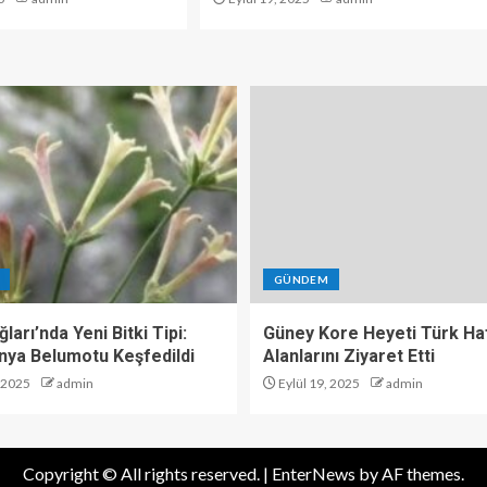
GÜNDEM
ları’nda Yeni Bitki Tipi:
Güney Kore Heyeti Türk Haf
nya Belumotu Keşfedildi
Alanlarını Ziyaret Etti
, 2025
admin
Eylül 19, 2025
admin
Copyright © All rights reserved.
|
EnterNews
by AF themes.