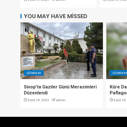
YOU MAY HAVE MISSED
GÜNDEM
GÜNDEM
Sinop’ta Gaziler Günü Merasimleri
Küre Dağ
Düzenlendi
Paflago
Eylül 19, 2025
admin
Eylül 19