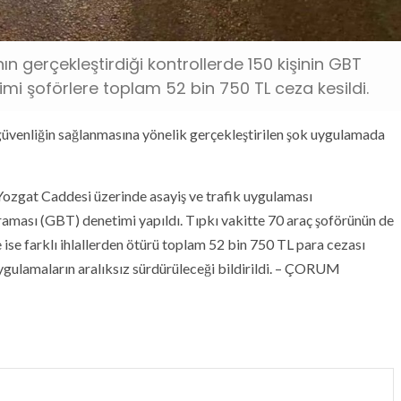
n gerçekleştirdiği kontrollerde 150 kişinin GBT
imi şoförlere toplam 52 bin 750 TL ceza kesildi.
güvenliğin sağlanmasına yönelik gerçekleştirilen şok uygulamada
Yozgat Caddesi üzerinde asayiş ve trafik uygulaması
araması (GBT) denetimi yapıldı. Tıpkı vakitte 70 araç şoförünün de
e ise farklı ihlallerden ötürü toplam 52 bin 750 TL para cezası
 uygulamaların aralıksız sürdürüleceği bildirildi. – ÇORUM