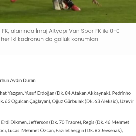
m FK, alanında İmaj Altyapı Van Spor FK ile 0-0
 her iki kadronun da gollük konumları
hun Aydın Duran
at Yazgan, Yusuf Erdoğan (Dk. 84 Atakan Akkaynak), Pedrinho
k. 63 Oğulcan Çağlayan), Oğuz Gürbulak (Dk. 63 Aleksic), Üzeyir
di Dikmen, Jefferson (Dk. 70 Traore), Regis (Dk. 46 Mehmet
ici, Lucas, Mehmet Özcan, Fazilet Seçgin (Dk. 83 Jevsenak),