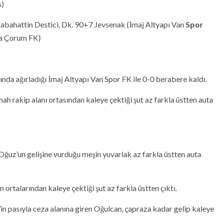
s)
abahattin Destici, Dk. 90+7 Jevsenak (İmaj Altyapı Van
Spor
ca Çorum FK)
ında ağırladığı İmaj Altyapı Van Spor FK ile 0-0 berabere kaldı.
h rakip alanı ortasından kaleye çektiği şut az farkla üstten auta
ğuz’un gelişine vurduğu meşin yuvarlak az farkla üstten auta
 ortalarından kaleye çektiği şut az farkla üstten çıktı.
in pasıyla ceza alanına giren Oğulcan, çapraza kadar gelip kaleye