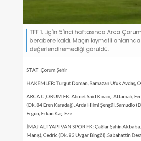
TFF 1. Lig'in 5'inci haftasında Arca Çoru
berabere kaldı. Maçın kıymetli anlarında
değerlendiremediği görüldü.
STAT: Çorum Şehir
HAKEMLER: Turgut Doman, Ramazan Ufuk Avdaş, Or
ARCA C¸ORUM FK: Ahmet Said Kıvanç, Attamah, Ferh
(Dk. 84 Eren Karadağ), Arda Hilmi Şengül, Samudio (D
Ergün, Erkan Kaş, Eze
İMAJ ALTYAPI VAN SPOR FK: Çağlar Şahin Akbaba, Er
Manış), Cedric (Dk. 83 Uygar Bingöl), Sabahattin Dest