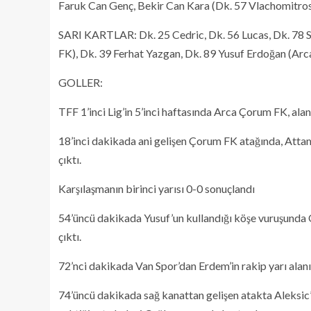
Faruk Can Genç, Bekir Can Kara (Dk. 57 Vlachomitro
SARI KARTLAR: Dk. 25 Cedric, Dk. 56 Lucas, Dk. 78 S
FK), Dk. 39 Ferhat Yazgan, Dk. 89 Yusuf Erdoğan (Ar
GOLLER:
TFF 1’inci Lig’in 5’inci haftasında Arca Çorum FK, alan
18’inci dakikada ani gelişen Çorum FK atağında, Attama
çıktı.
Karşılaşmanın birinci yarısı 0-0 sonuçlandı
54’üncü dakikada Yusuf’un kullandığı köşe vuruşunda O
çıktı.
72’nci dakikada Van Spor’dan Erdem’in rakip yarı alanın
74’üncü dakikada sağ kanattan gelişen atakta Aleksic’