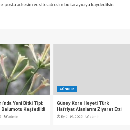
e-posta adresim ve site adresim bu tarayıcıya kaydedilsin.
GÜNDEM
ı’nda Yeni Bitki Tipi:
Güney Kore Heyeti Türk
 Belumotu Keşfedildi
Hafriyat Alanlarını Ziyaret Etti
5
admin
Eylül 19, 2025
admin