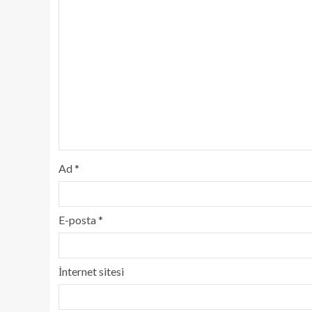
Ad
*
E-posta
*
İnternet sitesi