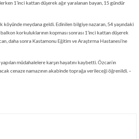
erken 1’inci kattan düşerek ağır yaralanan bayan, 15 gündür
uk köyünde meydana geldi. Edinilen bilgiye nazaran, 54 yaşındaki
 balkon korkuluklarının kopması sonrası 1’inci kattan düşerek
Özcan, daha sonra Kastamonu Eğitim ve Araştırma Hastanesi’ne
 yapılan müdahalelere karşın hayatını kaybetti. Özcan’ın
acak cenaze namazının akabinde toprağa verileceği öğrenildi. –