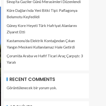
Sinop’ta Gaziler Günü Merasimleri Düzenlendi
Küre Dağları’nda Yeni Bitki Tipi: Paflagonya
Belumotu Keşfedildi
Güney Kore Heyeti Türk Hafriyat Alanlarını
Ziyaret Etti
Kastamonu’da Elektrik Kontağından Çıkan
Yangın Meskeni Kullanılamaz Hale Getirdi
Çorum’da Araba ve Hafif Ticari Araç Çarpıştı: 3
Yaralı
RECENT COMMENTS
Görüntülenecek bir yorum yok.