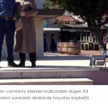
in camlarını silerken balkondan düşen 54
davi sürecinin akabinde hayatını kaybetti.