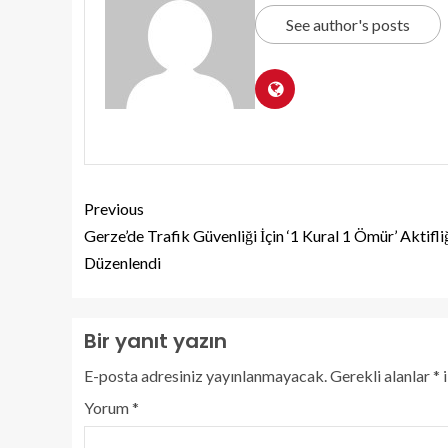
See author's posts
Previous
Gerze’de Trafik Güvenliği İçin ‘1 Kural 1 Ömür’ Aktifli
Düzenlendi
Bir yanıt yazın
E-posta adresiniz yayınlanmayacak.
Gerekli alanlar
*
i
Yorum
*