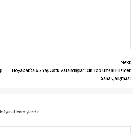
Next
ği
Boyabat’ta 65 Yaş Üstü Vatandaşlar İçin Toplumsal Hizmet
Saha Çalışması
le işaretlenmişlerdir