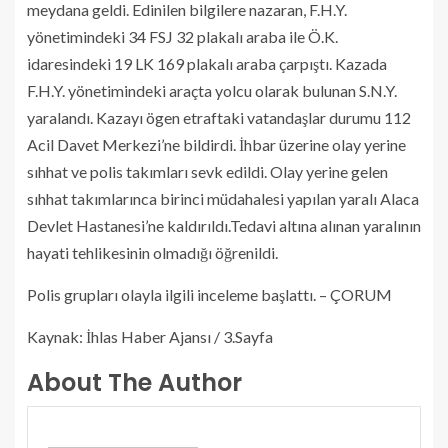
meydana geldi. Edinilen bilgilere nazaran, F.H.Y.
yönetimindeki 34 FSJ 32 plakalı araba ile Ö.K.
idaresindeki 19 LK 169 plakalı araba çarpıştı. Kazada
F.H.Y. yönetimindeki araçta yolcu olarak bulunan S.N.Y.
yaralandı. Kazayı ögen etraftaki vatandaşlar durumu 112
Acil Davet Merkezi’ne bildirdi. İhbar üzerine olay yerine
sıhhat ve polis takımları sevk edildi. Olay yerine gelen
sıhhat takımlarınca birinci müdahalesi yapılan yaralı Alaca
Devlet Hastanesi’ne kaldırıldı.Tedavi altına alınan yaralının
hayati tehlikesinin olmadığı öğrenildi.
Polis grupları olayla ilgili inceleme başlattı. – ÇORUM
Kaynak: İhlas Haber Ajansı / 3.Sayfa
About The Author