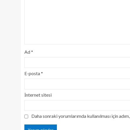
Ad
*
E-posta
*
İnternet sitesi
Daha sonraki yorumlarımda kullanılması için adım, 