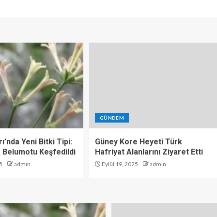
GÜNDEM
ı’nda Yeni Bitki Tipi:
Güney Kore Heyeti Türk
 Belumotu Keşfedildi
Hafriyat Alanlarını Ziyaret Etti
5
admin
Eylül 19, 2025
admin