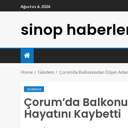
Ağustos 6, 2026
sinop haberle
Home
Gündem
Çorum’da Balkonundan Düşen Adam
GÜNDEM
Çorum’da Balkon
Hayatını Kaybetti