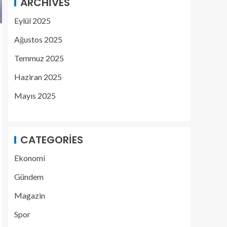
ARCHIVES
Eylül 2025
Ağustos 2025
Temmuz 2025
Haziran 2025
Mayıs 2025
CATEGORIES
Ekonomi
Gündem
Magazin
Spor