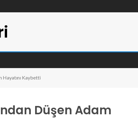
ri
 Hayatını Kaybetti
undan Düşen Adam