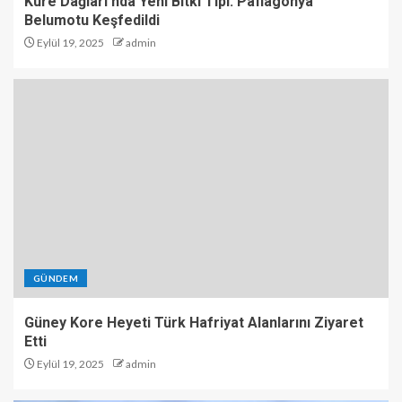
Küre Dağları’nda Yeni Bitki Tipi: Paflagonya
Belumotu Keşfedildi
Eylül 19, 2025
admin
GÜNDEM
Güney Kore Heyeti Türk Hafriyat Alanlarını Ziyaret
Etti
Eylül 19, 2025
admin