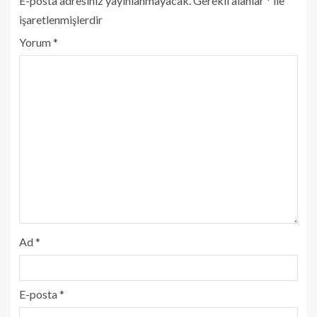
E-posta adresiniz yayınlanmayacak.
Gerekli alanlar
*
ile
işaretlenmişlerdir
Yorum
*
Ad
*
E-posta
*