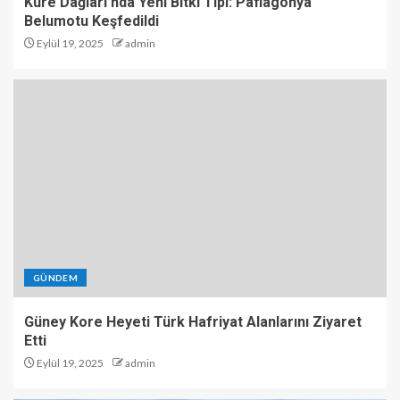
Küre Dağları’nda Yeni Bitki Tipi: Paflagonya
Belumotu Keşfedildi
Eylül 19, 2025
admin
GÜNDEM
Güney Kore Heyeti Türk Hafriyat Alanlarını Ziyaret
Etti
Eylül 19, 2025
admin