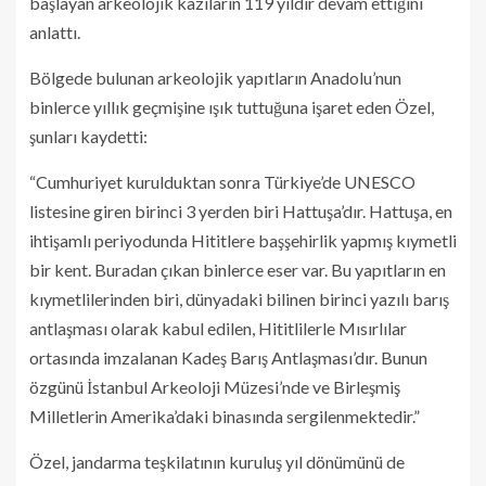
başlayan arkeolojik kazıların 119 yıldır devam ettiğini
anlattı.
Bölgede bulunan arkeolojik yapıtların Anadolu’nun
binlerce yıllık geçmişine ışık tuttuğuna işaret eden Özel,
şunları kaydetti:
“Cumhuriyet kurulduktan sonra Türkiye’de UNESCO
listesine giren birinci 3 yerden biri Hattuşa’dır. Hattuşa, en
ihtişamlı periyodunda Hititlere başşehirlik yapmış kıymetli
bir kent. Buradan çıkan binlerce eser var. Bu yapıtların en
kıymetlilerinden biri, dünyadaki bilinen birinci yazılı barış
antlaşması olarak kabul edilen, Hititlilerle Mısırlılar
ortasında imzalanan Kadeş Barış Antlaşması’dır. Bunun
özgünü İstanbul Arkeoloji Müzesi’nde ve Birleşmiş
Milletlerin Amerika’daki binasında sergilenmektedir.”
Özel, jandarma teşkilatının kuruluş yıl dönümünü de