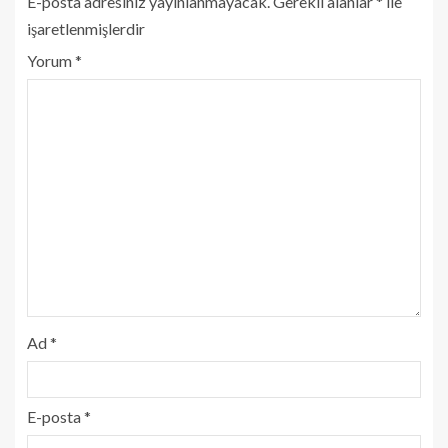
E-posta adresiniz yayınlanmayacak.
Gerekli alanlar
*
ile
işaretlenmişlerdir
Yorum
*
Ad
*
E-posta
*