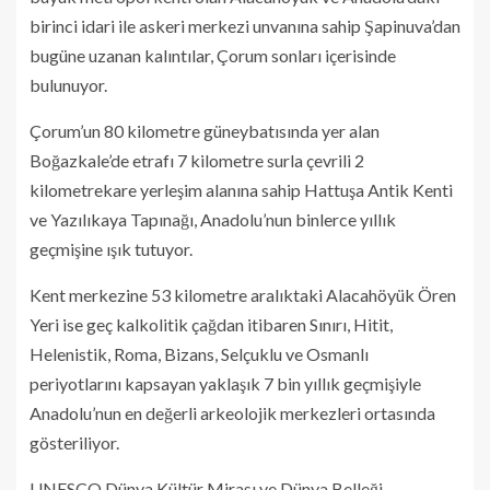
birinci idari ile askeri merkezi unvanına sahip Şapinuva’dan
bugüne uzanan kalıntılar, Çorum sonları içerisinde
bulunuyor.
Çorum’un 80 kilometre güneybatısında yer alan
Boğazkale’de etrafı 7 kilometre surla çevrili 2
kilometrekare yerleşim alanına sahip Hattuşa Antik Kenti
ve Yazılıkaya Tapınağı, Anadolu’nun binlerce yıllık
geçmişine ışık tutuyor.
Kent merkezine 53 kilometre aralıktaki Alacahöyük Ören
Yeri ise geç kalkolitik çağdan itibaren Sınırı, Hitit,
Helenistik, Roma, Bizans, Selçuklu ve Osmanlı
periyotlarını kapsayan yaklaşık 7 bin yıllık geçmişiyle
Anadolu’nun en değerli arkeolojik merkezleri ortasında
gösteriliyor.
UNESCO Dünya Kültür Mirası ve Dünya Belleği