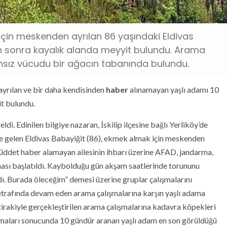
için meskenden ayrılan 86 yaşındaki Eldivas
n sonra kayalık alanda meyyit bulundu. Arama
nsız vücudu bir ağacın tabanında bulundu.
ayrılan ve bir daha kendisinden
haber
alınamayan yaşlı adamı 10
it bulundu.
. Edinilen bilgiye nazaran, İskilip ilçesine bağlı Yerliköy’de
ete gelen Eldivas Babayiğit (86), ekmek almak için meskenden
üddet haber alamayan ailesinin ihbarı üzerine AFAD, jandarma,
ışması başlatıldı. Kaybolduğu gün akşam saatlerinde torununu
ı. Burada öleceğim” demesi üzerine gruplar çalışmalarını
ve etrafında devam eden arama çalışmalarına karşın yaşlı adama
iştirakiyle gerçekleştirilen arama çalışmalarına kadavra köpekleri
aramaları sonucunda 10 gündür aranan yaşlı adam en son görüldüğü