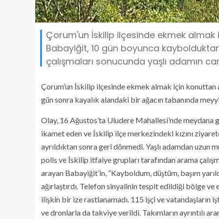
Çorum'un İskilip ilçesinde ekmek almak 
Babayiğit, 10 gün boyunca kayboldukta
çalışmaları sonucunda yaşlı adamın ca
Çorum’un İskilip ilçesinde ekmek almak için konuttan 
gün sonra kayalık alandaki bir ağacın tabanında meyy
Olay, 16 Ağustos’ta Uludere Mahallesi’nde meydana geldi
ikamet eden ve İskilip ilçe merkezindeki kızını ziyar
ayrıldıktan sonra geri dönmedi. Yaşlı adamdan uzun m
polis ve İskilip itfaiye grupları tarafından arama çal
arayan Babayiğit’in, “Kayboldum, düştüm, başım yarıld
ağırlaştırdı. Telefon sinyalinin tespit edildiği bölge 
ilişkin bir ize rastlanamadı. 115 işçi ve vatandaşların 
ve dronlarla da takviye verildi. Takımların ayrıntılı 