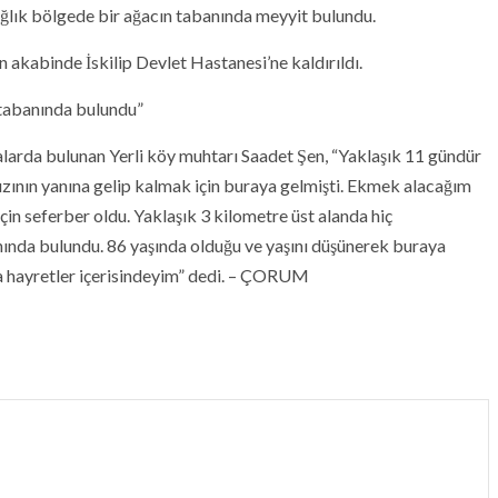
ğlık bölgede bir ağacın tabanında meyyit bulundu.
in akabinde İskilip Devlet Hastanesi’ne kaldırıldı.
 tabanında bulundu”
larda bulunan Yerli köy muhtarı Saadet Şen, “Yaklaşık 11 gündür
ının yanına gelip kalmak için buraya gelmişti. Ekmek alacağım
çin seferber oldu. Yaklaşık 3 kilometre üst alanda hiç
ında bulundu. 86 yaşında olduğu ve yaşını düşünerek buraya
la hayretler içerisindeyim” dedi. – ÇORUM