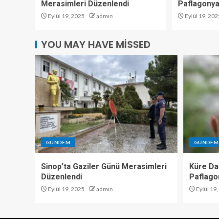
Merasimleri Düzenlendi
Paflagonya
Eylül 19, 2025
admin
Eylül 19, 202
YOU MAY HAVE MISSED
GÜNDEM
GÜNDEM
Sinop’ta Gaziler Günü Merasimleri
Küre Dağ
Düzenlendi
Paflago
Eylül 19, 2025
admin
Eylül 19