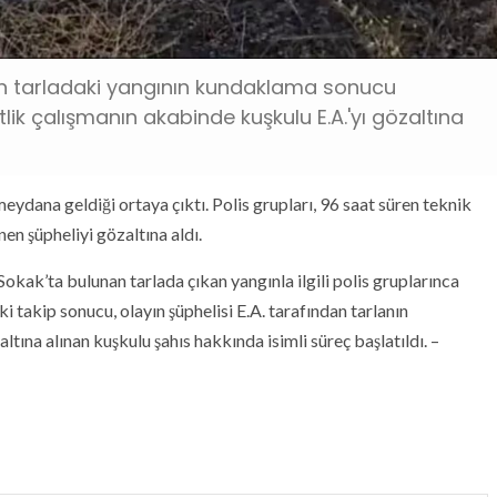
n tarladaki yangının kundaklama sonucu
tlik çalışmanın akabinde kuşkulu E.A.'yı gözaltına
dana geldiği ortaya çıktı. Polis grupları, 96 saat süren teknik
en şüpheliyi gözaltına aldı.
okak’ta bulunan tarlada çıkan yangınla ilgili polis gruplarınca
ki takip sonucu, olayın şüphelisi E.A. tarafından tarlanın
tına alınan kuşkulu şahıs hakkında isimli süreç başlatıldı. –