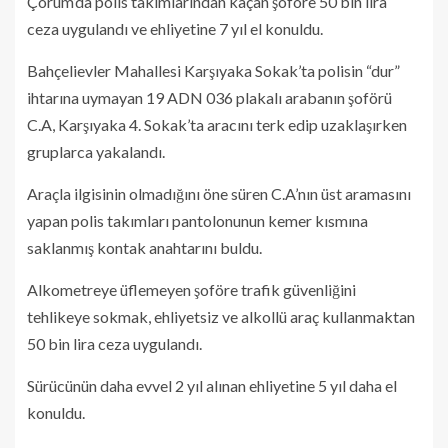
Çorum’da polis takımlarından kaçan şoföre 50 bin lira
ceza uygulandı ve ehliyetine 7 yıl el konuldu.
Bahçelievler Mahallesi Karşıyaka Sokak’ta polisin “dur”
ihtarına uymayan 19 ADN 036 plakalı arabanın şoförü
C.A, Karşıyaka 4. Sokak’ta aracını terk edip uzaklaşırken
gruplarca yakalandı.
Araçla ilgisinin olmadığını öne süren C.A’nın üst aramasını
yapan polis takımları pantolonunun kemer kısmına
saklanmış kontak anahtarını buldu.
Alkometreye üflemeyen şoföre trafik güvenliğini
tehlikeye sokmak, ehliyetsiz ve alkollü araç kullanmaktan
50 bin lira ceza uygulandı.
Sürücünün daha evvel 2 yıl alınan ehliyetine 5 yıl daha el
konuldu.