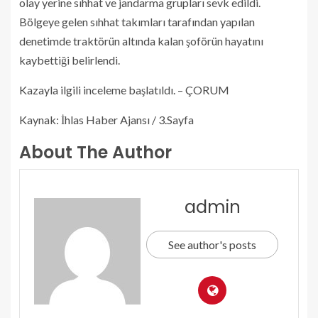
olay yerine sıhhat ve jandarma grupları sevk edildi.
Bölgeye gelen sıhhat takımları tarafından yapılan
denetimde traktörün altında kalan şoförün hayatını
kaybettiği belirlendi.
Kazayla ilgili inceleme başlatıldı. – ÇORUM
Kaynak: İhlas Haber Ajansı / 3.Sayfa
About The Author
admin
See author's posts