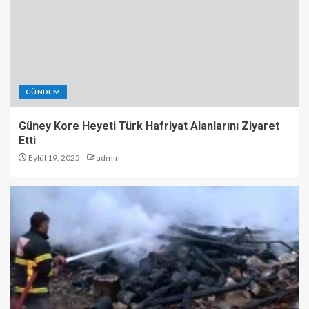
GÜNDEM
Güney Kore Heyeti Türk Hafriyat Alanlarını Ziyaret
Etti
Eylül 19, 2025
admin