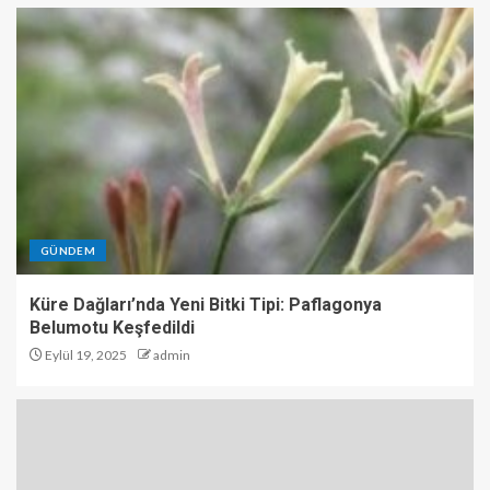
GÜNDEM
Küre Dağları’nda Yeni Bitki Tipi: Paflagonya
Belumotu Keşfedildi
Eylül 19, 2025
admin