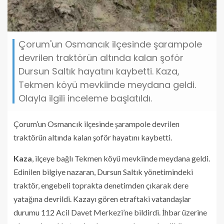
Çorum'un Osmancık ilçesinde şarampole
devrilen traktörün altında kalan şoför
Dursun Saltık hayatını kaybetti. Kaza,
Tekmen köyü mevkiinde meydana geldi.
Olayla ilgili inceleme başlatıldı.
Çorum’un Osmancık ilçesinde şarampole devrilen
traktörün altında kalan şoför hayatını kaybetti.
Kaza
, ilçeye bağlı Tekmen köyü mevkiinde meydana geldi.
Edinilen bilgiye nazaran, Dursun Saltık yönetimindeki
traktör, engebeli toprakta denetimden çıkarak dere
yatağına devrildi. Kazayı gören etraftaki vatandaşlar
durumu 112 Acil Davet Merkezi’ne bildirdi. İhbar üzerine