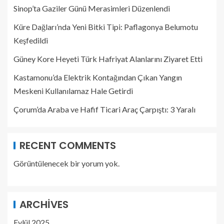
Sinop’ta Gaziler Günü Merasimleri Düzenlendi
Küre Dağları’nda Yeni Bitki Tipi: Paflagonya Belumotu
Keşfedildi
Güney Kore Heyeti Türk Hafriyat Alanlarını Ziyaret Etti
Kastamonu’da Elektrik Kontağından Çıkan Yangın
Meskeni Kullanılamaz Hale Getirdi
Çorum’da Araba ve Hafif Ticari Araç Çarpıştı: 3 Yaralı
RECENT COMMENTS
Görüntülenecek bir yorum yok.
ARCHIVES
Eylül 2025