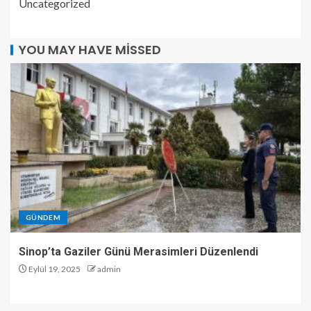
Uncategorized
YOU MAY HAVE MISSED
GÜNDEM
Sinop’ta Gaziler Günü Merasimleri Düzenlendi
Eylül 19, 2025
admin