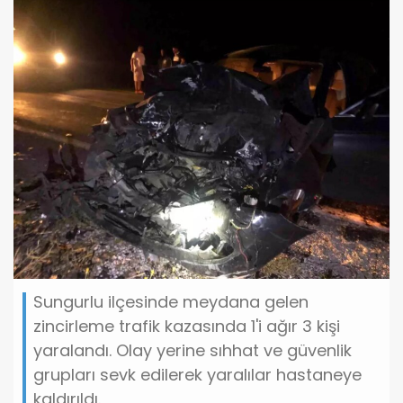
Sungurlu ilçesinde meydana gelen
zincirleme trafik kazasında 1'i ağır 3 kişi
yaralandı. Olay yerine sıhhat ve güvenlik
grupları sevk edilerek yaralılar hastaneye
kaldırıldı.