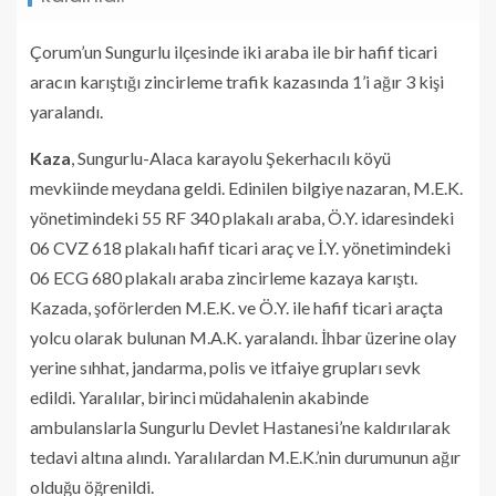
Çorum’un Sungurlu ilçesinde iki araba ile bir hafif ticari
aracın karıştığı zincirleme trafik kazasında 1’i ağır 3 kişi
yaralandı.
Kaza
, Sungurlu-Alaca karayolu Şekerhacılı köyü
mevkiinde meydana geldi. Edinilen bilgiye nazaran, M.E.K.
yönetimindeki 55 RF 340 plakalı araba, Ö.Y. idaresindeki
06 CVZ 618 plakalı hafif ticari araç ve İ.Y. yönetimindeki
06 ECG 680 plakalı araba zincirleme kazaya karıştı.
Kazada, şoförlerden M.E.K. ve Ö.Y. ile hafif ticari araçta
yolcu olarak bulunan M.A.K. yaralandı. İhbar üzerine olay
yerine sıhhat, jandarma, polis ve itfaiye grupları sevk
edildi. Yaralılar, birinci müdahalenin akabinde
ambulanslarla Sungurlu Devlet Hastanesi’ne kaldırılarak
tedavi altına alındı. Yaralılardan M.E.K.’nin durumunun ağır
olduğu öğrenildi.