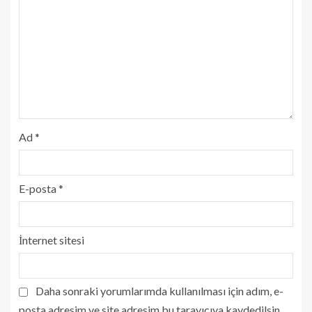
Ad
*
E-posta
*
İnternet sitesi
Daha sonraki yorumlarımda kullanılması için adım, e-
posta adresim ve site adresim bu tarayıcıya kaydedilsin.