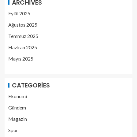
ARCHIVES
Eylül 2025
Ağustos 2025
Temmuz 2025
Haziran 2025
Mayıs 2025
CATEGORIES
Ekonomi
Gündem
Magazin
Spor