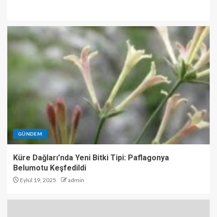
GÜNDEM
Küre Dağları’nda Yeni Bitki Tipi: Paflagonya
Belumotu Keşfedildi
Eylül 19, 2025
admin