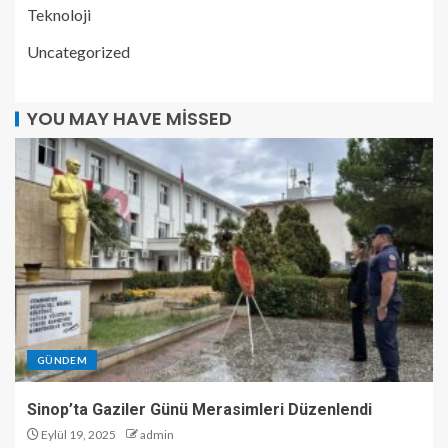
Teknoloji
Uncategorized
YOU MAY HAVE MISSED
GÜNDEM
Sinop’ta Gaziler Günü Merasimleri Düzenlendi
Eylül 19, 2025
admin