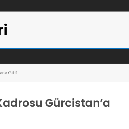
ri
n’a Gitti
Kadrosu Gürcistan’a