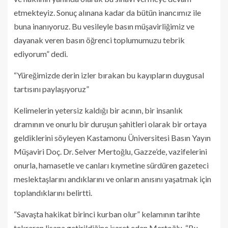
etmekteyiz. Sonuç alınana kadar da bütün inancımız ile
buna inanıyoruz. Bu vesileyle basın müşavirliğimiz ve
dayanak veren basın öğrenci toplumumuzu tebrik
ediyorum” dedi.
“Yüreğimizde derin izler bırakan bu kayıpların duygusal
tartısını paylaşıyoruz”
Kelimelerin yetersiz kaldığı bir acının, bir insanlık
dramının ve onurlu bir duruşun şahitleri olarak bir ortaya
geldiklerini söyleyen Kastamonu Üniversitesi Basın Yayın
Müşaviri Doç. Dr. Selver Mertoğlu, Gazze’de, vazifelerini
onurla, hamasetle ve canları kıymetine sürdüren gazeteci
meslektaşlarını andıklarını ve onların anısını yaşatmak için
toplandıklarını belirtti.
“Savaşta hakikat birinci kurban olur” kelamının tarihte
tekraren lisana getirildiğine işaret eden Mertoğlu, “Bu