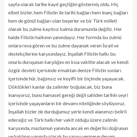
sayfa olarak tarihe kayıt geçtiğini göstermiş oldu. Hiç
elbet bizler, hem Filistin ile tarihi bağları hem inanç bağları
hem de gönül bağları olan beşerler ve bir Türk milleti
olarak bu zulme kayıtsız kalma durumunda değiliz. Her
halde Filistin halkının yanındayız. Her formda bu zulmü
onlara reva gören ve bu zulme dayanak veren İsrail ve
destekçilerine karşısındayız. İnşallah Filistin halkı bu
onurlu duruşunun karşılığını en kısa vakitte alacak ve kendi
özgür devleti içerisinde ırmaktan denize Filistin sonları
içerisinde hür, bağımsız ve keyifli bir biçimde yaşayacak.
Döktükleri kanlar da zalimler boğulacak, biz buna
inanıyoruz, bunu hamaset gereği değil sahiden tarihin seyri
içerisinde yaşayanların bir devamı niteliğinde söylüyoruz.
İnşallah bizler de durduğumuz yerle kendi alanımızı belirli
edeceğiz ve Türk halkı her vakit olduğu üzere zalimin
karşısında, mazlumun yanında ancak en değerlisi doğrunun
ve haklının yanında olarak bu sınavı vermeye devam