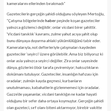
kameralarını ellerinden bırakmadı”
Gazetecilerin gerçeğin şahidi olduğunu söyleyen Mertoğlu,
“Çatışma bölgelerinde
haber
peşinde koşan gazeteciler
yalnızca gözlemci değildir; onlar vicdani birer şahittir.
‘Vicdani tanıklık’ kavramı, zulme yahut acıya şahit olup
bunu dünyaya duyurma ahlaki yükümlülüğünü tabir eder.
Kameralarıyla, not defterleriyle çatışmaları kaydeden
gazeteciler ‘seyirci’ üzere görülebilir. Ama biz biliyoruz ki
onlar asla yalnızca seyirci değiller. Zira onlar sayesinde
dünya, gözlerini öbür tarafa çeviremiyor; haksızlıkların
dokümanı tutuluyor. Gazeteciler, insanlığın hafızası için
oradalar; zulmün kayda geçmesi, kurbanların
unutulmaması, kabahatlerin gizlenmemesi için oradalar.
Gazze’de yaşananlar, vicdani tanıklığın ne kadar hayati
olduğunu bir sefer daha ortaya koymuştur. Gerçeğin şahidi
olan gazeteci, sırf olanı biteni aktarmıyor, birebir vakitte