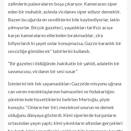
zalimlerin palavralarını boşa çıkarıyor. Kamerasını siper
eden bir muhabir, aslında vicdanını siper ediyor demektir.
Bazen bu uğurda en sevdiklerini bile kaybediyorlar, lakin
yılmıyorlar. Birçok gazeteci, yaşadıkları tarifsiz acıya
karşın kameralarını ellerinden bırakmadılar; zira
biliyorlardı ki şayet onlar konuşmazsa, Gazze karanlık bir
sessizliğe gömülecek” tabirlerini kullandı.
“Bir gazeteci öldüğünde, hakikatin bir şahidi, adaletin bir
savunucusu, vicdanın bir sesi susar”
İsimlerini tek tek sayamadıkları Gazze’de misyonu uğruna
can veren meslektaşlarının hamasetini ve fedakarlığını
yüreklerinde hissettiklerini belirten Mertoğlu, şöyle
konuştu: “Onların her biri, mesleksel onurun ne demek
olduğunu dünyaya gösterdi. Kimi siperlerde kurşunların
ortasından yayın yaptı, kimi yıkıntıların altından gerçekleri
haykırdı, kimi son nefesini verirken bile kamerasını kayıtta