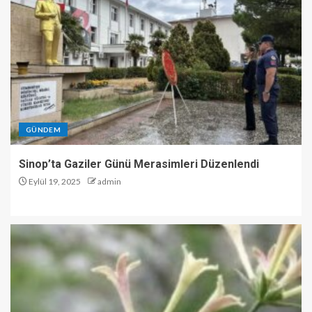
GÜNDEM
Sinop’ta Gaziler Günü Merasimleri Düzenlendi
Eylül 19, 2025
admin