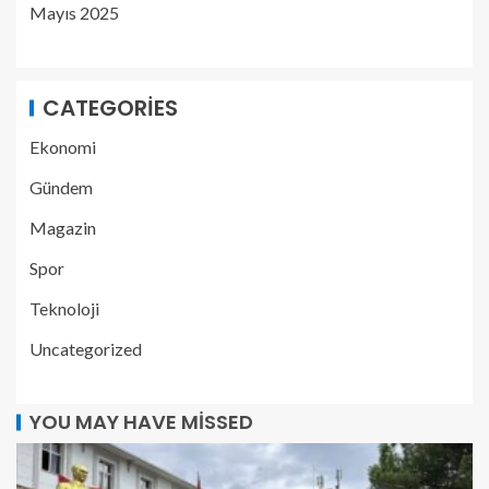
Mayıs 2025
CATEGORIES
Ekonomi
Gündem
Magazin
Spor
Teknoloji
Uncategorized
YOU MAY HAVE MISSED