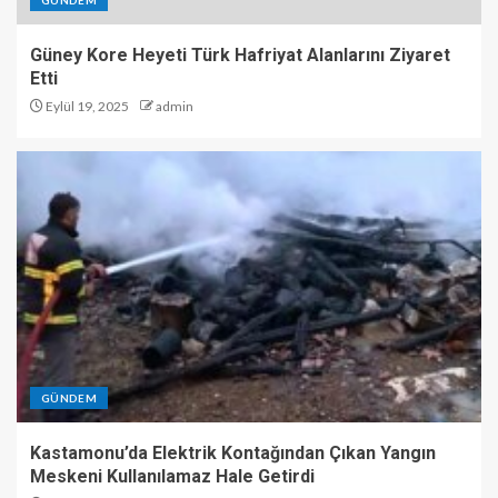
GÜNDEM
Güney Kore Heyeti Türk Hafriyat Alanlarını Ziyaret
Etti
Eylül 19, 2025
admin
GÜNDEM
Kastamonu’da Elektrik Kontağından Çıkan Yangın
Meskeni Kullanılamaz Hale Getirdi