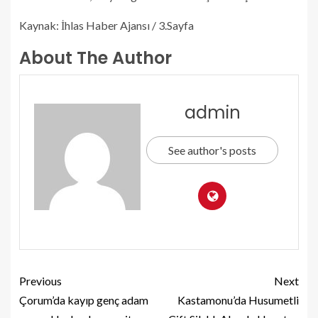
Kaynak: İhlas Haber Ajansı / 3.Sayfa
About The Author
admin
See author's posts
Previous
Next
Çorum’da kayıp genç adam
Kastamonu’da Husumetli