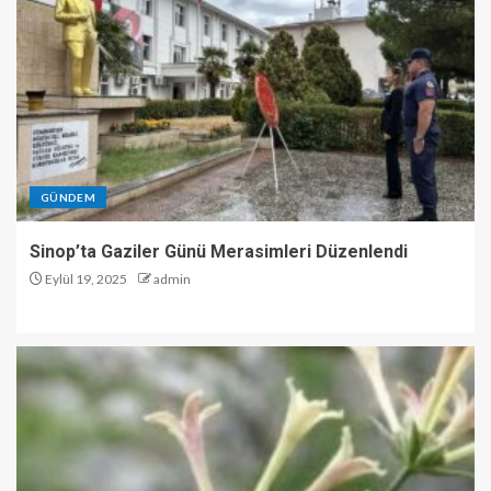
GÜNDEM
Sinop’ta Gaziler Günü Merasimleri Düzenlendi
Eylül 19, 2025
admin