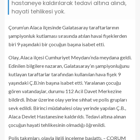
hastaneye kaldırılarak tedavi altına alındı,
hayati tehlikesi yok.
Çorum’un Alaca ilçesinde Galatasaray taraftarlarının
şampiyonluk kutlaması sırasında atılan havai fişeklerden
biri 9 yaşındaki bir çocuğun başına isabet etti.
Olay, Alaca ilçesi Cumhuriyet Meydanı’nda meydana geldi.
Edinilen bilgilere nazaran, Galatasaray’ın şampiyonluğunu
kutlayan taraftarlar tarafından kullanılan hava fişek 9
yaşındaki Ç.B.’nin başına isabet etti. Yaralanan çocuğu
gören vatandaşlar, durumu 112 Acil Davet Merkezine
bildirdi. İhbar üzerine olay yerine sıhhat ve polis grupları
sevk edildi. Birinci müdahalesi olay yerinde yapılan Ç.B.,
Alaca Devlet Hastanesine kaldırıldı. Tedavi altına alınan
çocuğun hayati tehlikesinin olmadığı öğrenildi.
Polis takımları, olayla ilgili inceleme başlattı. – ÇORUM