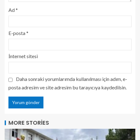
Ad
*
E-posta
*
İnternet sitesi
Daha sonraki yorumlarımda kullanılması için adım, e-
posta adresim ve site adresim bu tarayıcıya kaydedilsin.
MORE STORIES