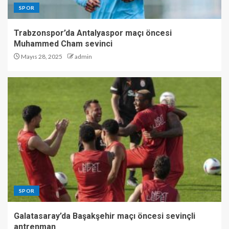
SPOR
Trabzonspor’da Antalyaspor maçı öncesi
Muhammed Cham sevinci
Mayıs 28, 2025
admin
SPOR
Galatasaray’da Başakşehir maçı öncesi sevinçli
antrenman