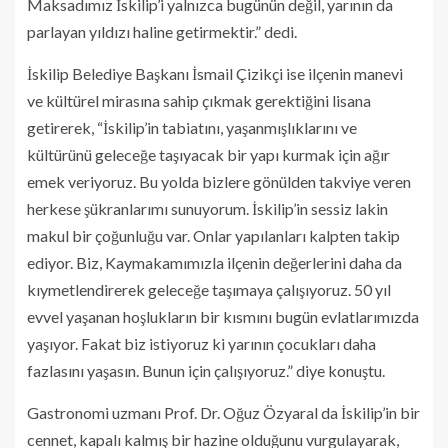
Maksadımız İskilip’i yalnızca bugünün değil, yarının da
parlayan yıldızı haline getirmektir.” dedi.
İskilip Belediye Başkanı İsmail Çizikçi ise ilçenin manevi
ve kültürel mirasına sahip çıkmak gerektiğini lisana
getirerek, “İskilip’in tabiatını, yaşanmışlıklarını ve
kültürünü geleceğe taşıyacak bir yapı kurmak için ağır
emek veriyoruz. Bu yolda bizlere gönülden takviye veren
herkese şükranlarımı sunuyorum. İskilip’in sessiz lakin
makul bir çoğunluğu var. Onlar yapılanları kalpten takip
ediyor. Biz, Kaymakamımızla ilçenin değerlerini daha da
kıymetlendirerek geleceğe taşımaya çalışıyoruz. 50 yıl
evvel yaşanan hoşlukların bir kısmını bugün evlatlarımızda
yaşıyor. Fakat biz istiyoruz ki yarının çocukları daha
fazlasını yaşasın. Bunun için çalışıyoruz.” diye konuştu.
Gastronomi uzmanı Prof. Dr. Oğuz Özyaral da İskilip’in bir
cennet, kapalı kalmış bir hazine olduğunu vurgulayarak,