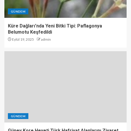
GÜNDEM
Küre Dağları’nda Yeni Bitki Tipi: Paflagonya
Belumotu Keşfedildi
Eylül 19, 2025
admin
GÜNDEM
Güney Kore Heyeti Türk Hafriyat Alanlarını Ziyaret