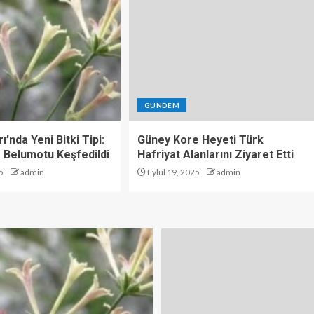
GÜNDEM
ı’nda Yeni Bitki Tipi:
Güney Kore Heyeti Türk
 Belumotu Keşfedildi
Hafriyat Alanlarını Ziyaret Etti
5
admin
Eylül 19, 2025
admin