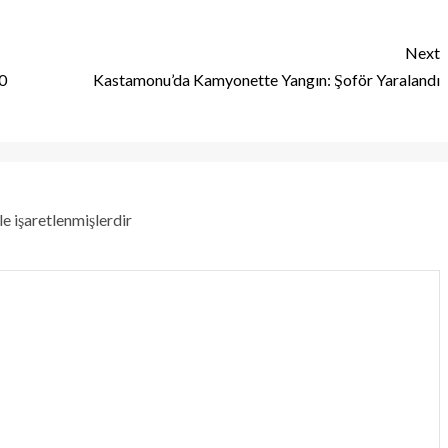
Next
0
Kastamonu’da Kamyonette Yangın: Şoför Yaralandı
le işaretlenmişlerdir