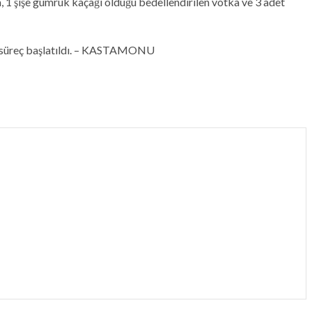
votka, 1 şişe gümrük kaçağı olduğu bedellendirilen votka ve 3 adet
mli süreç başlatıldı. – KASTAMONU