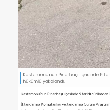
Kastamonu'nun Pınarbaşı ilçesinde 9 fa
hükümlü yakalandı.
Kastamonu’nun Pınarbaşı ilçesinde 9 farklı cürümden 
İl Jandarma Komutanlığı ve Jandarma Cürüm Araştırm