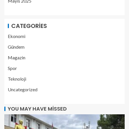
Mayıs 2025
CATEGORIES
Ekonomi
Gündem
Magazin
Spor
Teknoloji
Uncategorized
YOU MAY HAVE MISSED