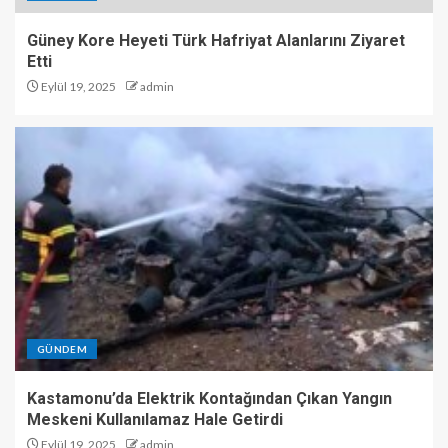
Güney Kore Heyeti Türk Hafriyat Alanlarını Ziyaret
Etti
Eylül 19, 2025
admin
GÜNDEM
Kastamonu’da Elektrik Kontağından Çıkan Yangın
Meskeni Kullanılamaz Hale Getirdi
Eylül 19, 2025
admin