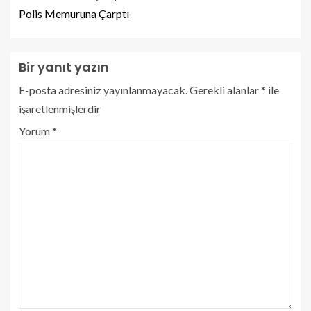
Polis Memuruna Çarptı
Bir yanıt yazın
E-posta adresiniz yayınlanmayacak.
Gerekli alanlar
*
ile
işaretlenmişlerdir
Yorum
*