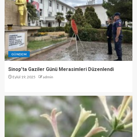
GÜNDEM
Sinop’ta Gaziler Günü Merasimleri Düzenlendi
Eylül 19, 2025
admin