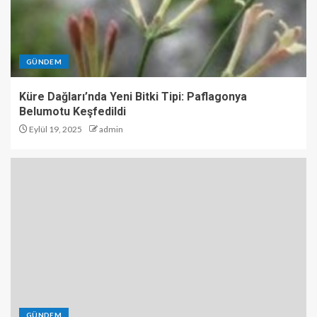
GÜNDEM
Küre Dağları’nda Yeni Bitki Tipi: Paflagonya
Belumotu Keşfedildi
Eylül 19, 2025
admin
GÜNDEM