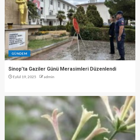
GÜNDEM
Sinop’ta Gaziler Günü Merasimleri Düzenlendi
Eylül 19, 2025
admin