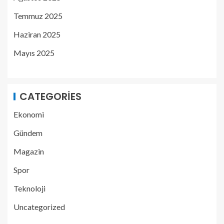
Temmuz 2025
Haziran 2025
Mayıs 2025
CATEGORIES
Ekonomi
Gündem
Magazin
Spor
Teknoloji
Uncategorized