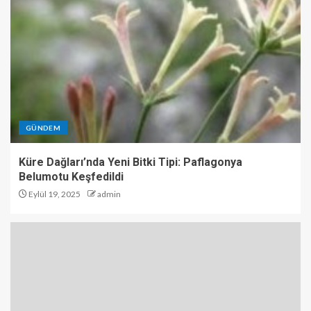
GÜNDEM
Küre Dağları’nda Yeni Bitki Tipi: Paflagonya
Belumotu Keşfedildi
Eylül 19, 2025
admin