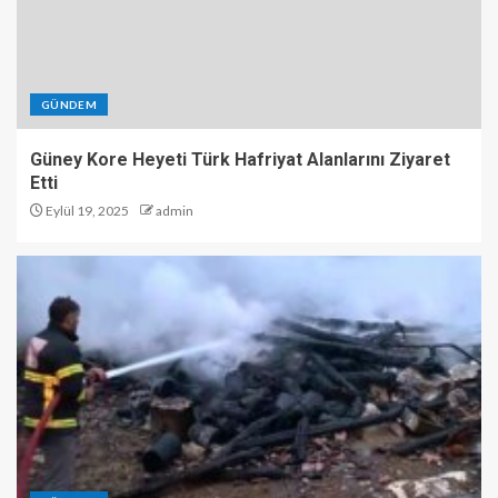
GÜNDEM
Güney Kore Heyeti Türk Hafriyat Alanlarını Ziyaret
Etti
Eylül 19, 2025
admin