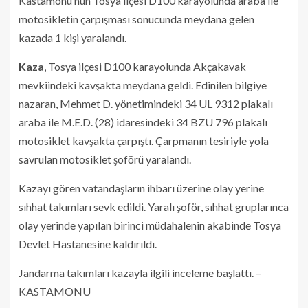
Kastamonu’nun Tosya ilçesi D100 karayolunda araba ile
motosikletin çarpışması sonucunda meydana gelen
kazada 1 kişi yaralandı.
Kaza
, Tosya ilçesi D100 karayolunda Akçakavak
mevkiindeki kavşakta meydana geldi. Edinilen bilgiye
nazaran, Mehmet D. yönetimindeki 34 UL 9312 plakalı
araba ile M.E.D. (28) idaresindeki 34 BZU 796 plakalı
motosiklet kavşakta çarpıştı. Çarpmanın tesiriyle yola
savrulan motosiklet şoförü yaralandı.
Kazayı gören vatandaşların ihbarı üzerine olay yerine
sıhhat takımları sevk edildi. Yaralı şoför, sıhhat gruplarınca
olay yerinde yapılan birinci müdahalenin akabinde Tosya
Devlet Hastanesine kaldırıldı.
Jandarma takımları kazayla ilgili inceleme başlattı. –
KASTAMONU