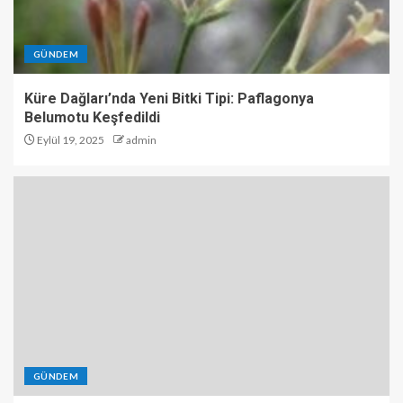
GÜNDEM
Küre Dağları’nda Yeni Bitki Tipi: Paflagonya
Belumotu Keşfedildi
Eylül 19, 2025
admin
GÜNDEM