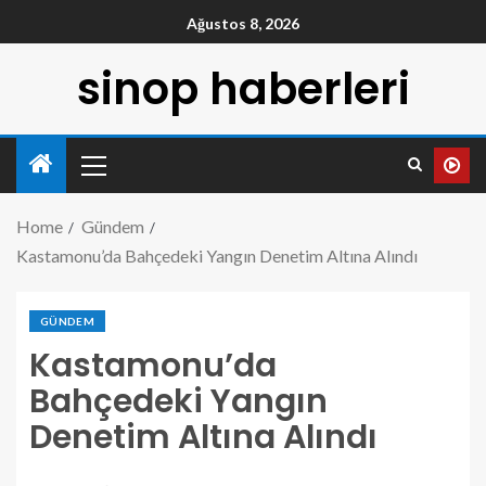
Ağustos 8, 2026
sinop haberleri
Home
Gündem
Kastamonu’da Bahçedeki Yangın Denetim Altına Alındı
GÜNDEM
Kastamonu’da
Bahçedeki Yangın
Denetim Altına Alındı