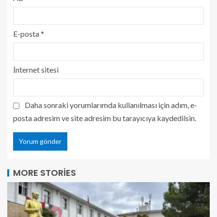
E-posta
*
İnternet sitesi
Daha sonraki yorumlarımda kullanılması için adım, e-
posta adresim ve site adresim bu tarayıcıya kaydedilsin.
MORE STORIES