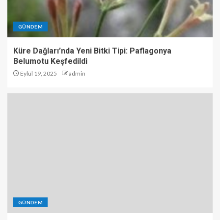
GÜNDEM
Küre Dağları’nda Yeni Bitki Tipi: Paflagonya
Belumotu Keşfedildi
Eylül 19, 2025
admin
GÜNDEM