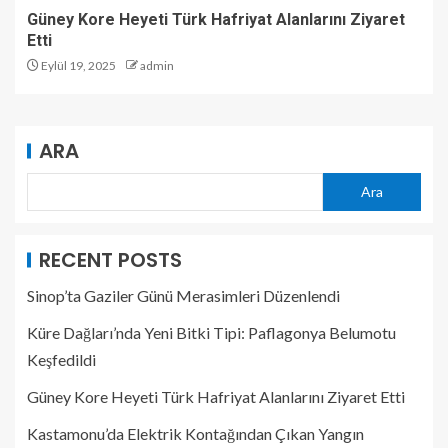
Güney Kore Heyeti Türk Hafriyat Alanlarını Ziyaret
Etti
Eylül 19, 2025
admin
ARA
Ara
RECENT POSTS
Sinop’ta Gaziler Günü Merasimleri Düzenlendi
Küre Dağları’nda Yeni Bitki Tipi: Paflagonya Belumotu
Keşfedildi
Güney Kore Heyeti Türk Hafriyat Alanlarını Ziyaret Etti
Kastamonu’da Elektrik Kontağından Çıkan Yangın