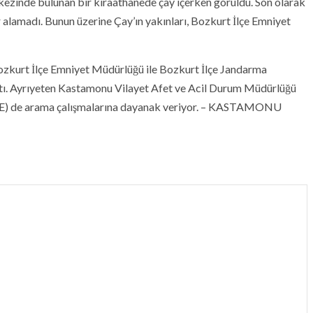
ezinde bulunan bir kıraathanede çay içerken görüldü. Son olarak
 alamadı. Bunun üzerine Çay’ın yakınları, Bozkurt İlçe Emniyet
Bozkurt İlçe Emniyet Müdürlüğü ile Bozkurt İlçe Jandarma
ttı. Ayrıyeten Kastamonu Vilayet Afet ve Acil Durum Müdürlüğü
KE) de arama çalışmalarına dayanak veriyor. – KASTAMONU