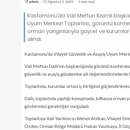
admin
Ağustos 1, 2025
1 min read
Kastamonu'da Vali Meftun Kısımlı başkan
Uyum Merkezi Toplantısı, görüntü konfera
orman yangınlarıyla gayret ve kurumlar or
alındı.
Kastamonu’da Vilayet Güvenlik ve Asayiş Uyum Merke
Vali Meftun Dallı’nın başkanlığında görüntü konferans 
güvenlik ve asayiş gündemine ait değerlendirmelerde 
Toplantıda, kurumlar ortası iş birliğinin güçlendirilmesi 
Dallı, toplantıda yaptığı konuşmada, bilhassa orman 
göstermesi gerektiğini vurguladı.
Toplantıya Vali Yardımcısı Ahmet Atılkan, Vilayet E
Özden, Orman Bölge Müdürü Hakan Yaslıkaya, İl Göç 