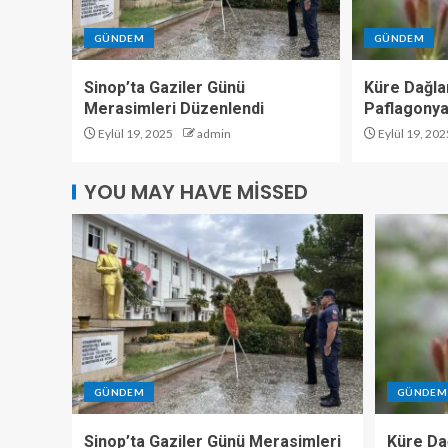
GÜNDEM
GÜNDEM
Sinop’ta Gaziler Günü
Küre Dağlar
Merasimleri Düzenlendi
Paflagonya
Eylül 19, 2025
admin
Eylül 19, 202
YOU MAY HAVE MISSED
GÜNDEM
GÜNDEM
Sinop’ta Gaziler Günü Merasimleri
Küre Dağ