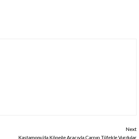
Next
Kastamonu’da Köpeğe Aracıyla Çarpıp Tüfekle Vurdular