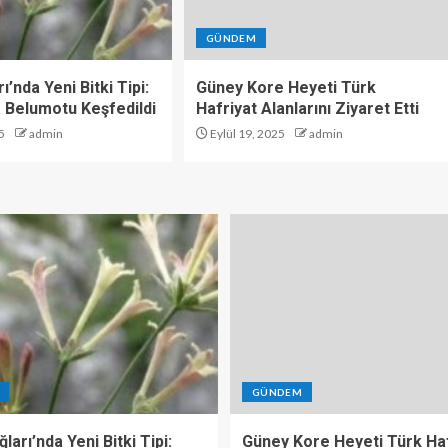
GÜNDEM
ı’nda Yeni Bitki Tipi:
Güney Kore Heyeti Türk
 Belumotu Keşfedildi
Hafriyat Alanlarını Ziyaret Etti
5
admin
Eylül 19, 2025
admin
GÜNDEM
ları’nda Yeni Bitki Tipi:
Güney Kore Heyeti Türk Haf