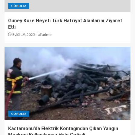
GÜNDEM
Güney Kore Heyeti Türk Hafriyat Alanlarını Ziyaret
Etti
Eylül 19, 2025
admin
GÜNDEM
Kastamonu’da Elektrik Kontağından Çıkan Yangın
Meskeni Kullanılamaz Hale Getirdi