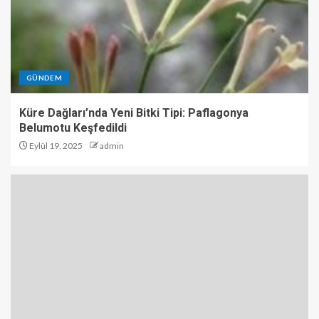
GÜNDEM
Küre Dağları’nda Yeni Bitki Tipi: Paflagonya
Belumotu Keşfedildi
Eylül 19, 2025
admin