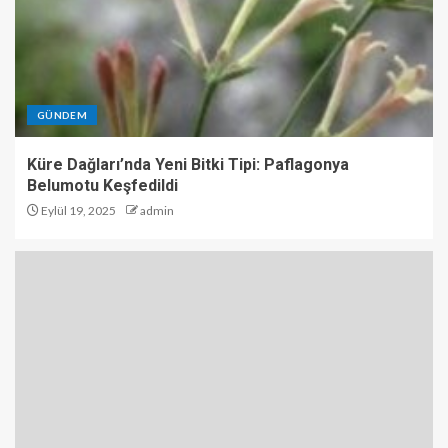
GÜNDEM
Küre Dağları’nda Yeni Bitki Tipi: Paflagonya
Belumotu Keşfedildi
Eylül 19, 2025
admin