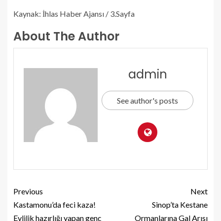
Kaynak: İhlas Haber Ajansı / 3.Sayfa
About The Author
admin
See author's posts
Previous
Next
Kastamonu’da feci kaza!
Sinop’ta Kestane
Evlilik hazırlığı yapan genç
Ormanlarına Gal Arısı