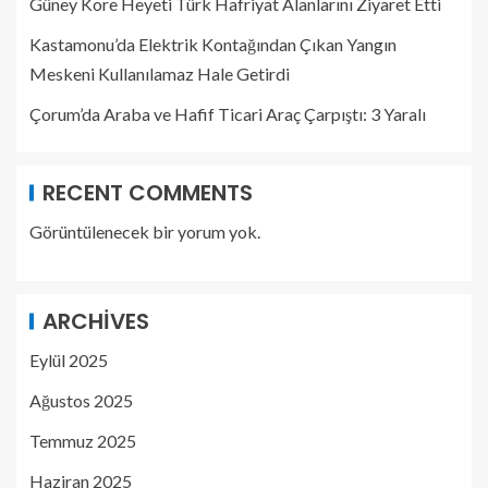
Güney Kore Heyeti Türk Hafriyat Alanlarını Ziyaret Etti
Kastamonu’da Elektrik Kontağından Çıkan Yangın
Meskeni Kullanılamaz Hale Getirdi
Çorum’da Araba ve Hafif Ticari Araç Çarpıştı: 3 Yaralı
RECENT COMMENTS
Görüntülenecek bir yorum yok.
ARCHIVES
Eylül 2025
Ağustos 2025
Temmuz 2025
Haziran 2025