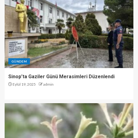
GÜNDEM
Sinop’ta Gaziler Günü Merasimleri Düzenlendi
Eylül 19, 2025
admin