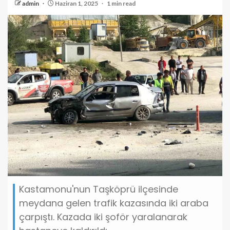
admin
Haziran 1, 2025
1 min read
Kastamonu'nun Taşköprü ilçesinde
meydana gelen trafik kazasında iki araba
çarpıştı. Kazada iki şoför yaralanarak