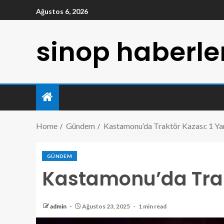
Ağustos 6, 2026
sinop haberle
Home
Gündem
Kastamonu’da Traktör Kazası: 1 Yar
GÜNDEM
Kastamonu’da Trakt
admin
Ağustos 23, 2025
1 min read