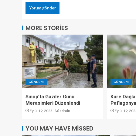
MORE STORIES
GÜNDEM
GÜNDEM
Sinop’ta Gaziler Günü
Küre Dağlar
Merasimleri Düzenlendi
Paflagonya
Eylül 19, 2025
admin
Eylül 19, 202
YOU MAY HAVE MISSED