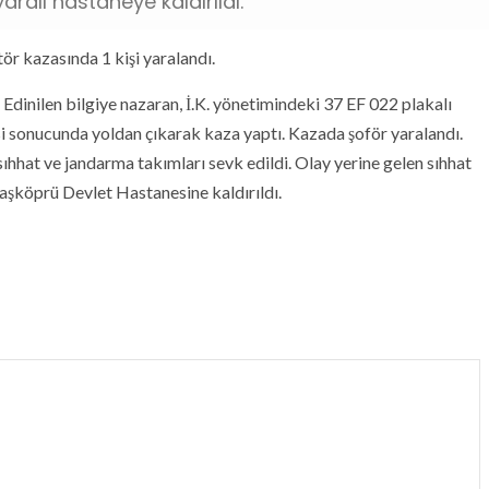
ralı hastaneye kaldırıldı.
r kazasında 1 kişi yaralandı.
dinilen bilgiye nazaran, İ.K. yönetimindeki 37 EF 022 plakalı
i sonucunda yoldan çıkarak kaza yaptı. Kazada şoför yaralandı.
sıhhat ve jandarma takımları sevk edildi. Olay yerine gelen sıhhat
Taşköprü Devlet Hastanesine kaldırıldı.