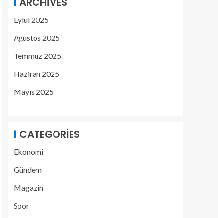
ARCHIVES
Eylül 2025
Ağustos 2025
Temmuz 2025
Haziran 2025
Mayıs 2025
CATEGORIES
Ekonomi
Gündem
Magazin
Spor