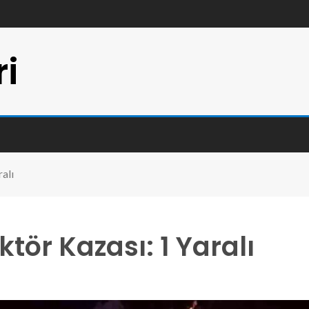
ri
alı
ör Kazası: 1 Yaralı