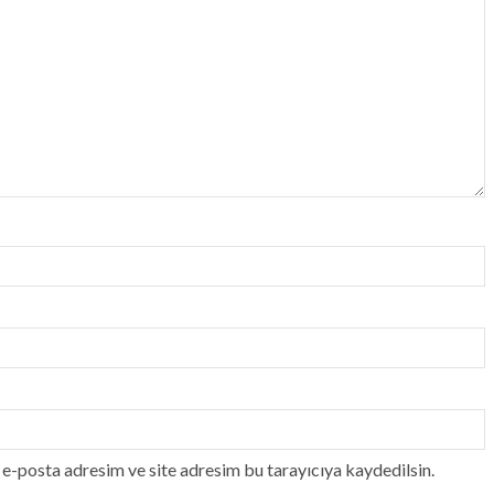
e-posta adresim ve site adresim bu tarayıcıya kaydedilsin.