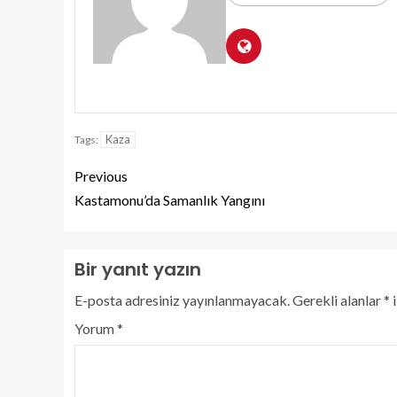
Kaza
Tags:
Previous
Kastamonu’da Samanlık Yangını
Bir yanıt yazın
E-posta adresiniz yayınlanmayacak.
Gerekli alanlar
*
i
Yorum
*