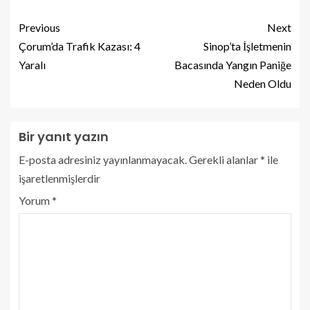
Previous
Next
Çorum’da Trafik Kazası: 4
Sinop’ta İşletmenin
Yaralı
Bacasında Yangın Paniğe
Neden Oldu
Bir yanıt yazın
E-posta adresiniz yayınlanmayacak.
Gerekli alanlar
*
ile
işaretlenmişlerdir
Yorum
*