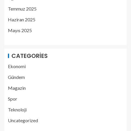
Temmuz 2025
Haziran 2025
Mayıs 2025
CATEGORIES
Ekonomi
Gündem
Magazin
Spor
Teknoloji
Uncategorized