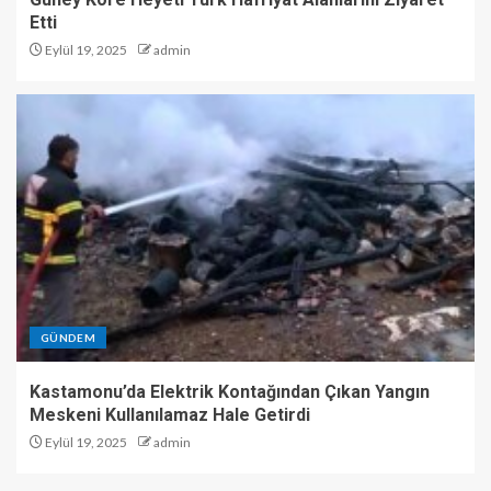
Etti
Eylül 19, 2025
admin
GÜNDEM
Kastamonu’da Elektrik Kontağından Çıkan Yangın
Meskeni Kullanılamaz Hale Getirdi
Eylül 19, 2025
admin