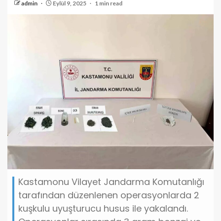
admin
Eylül 9, 2025
1 min read
Kastamonu Vilayet Jandarma Komutanlığı
tarafından düzenlenen operasyonlarda 2
kuşkulu uyuşturucu husus ile yakalandı.