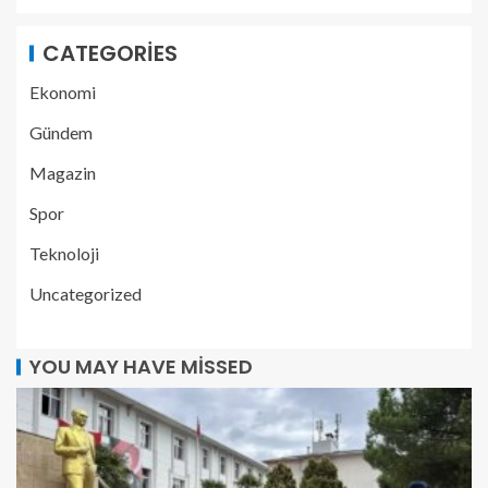
CATEGORIES
Ekonomi
Gündem
Magazin
Spor
Teknoloji
Uncategorized
YOU MAY HAVE MISSED