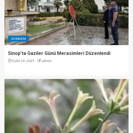
GÜNDEM
Sinop’ta Gaziler Günü Merasimleri Düzenlendi
Eylül 19, 2025
admin