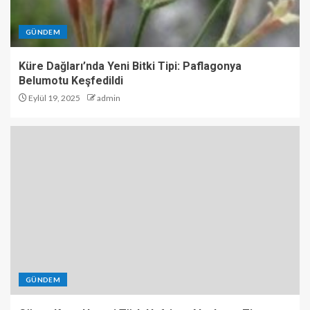
GÜNDEM
Küre Dağları’nda Yeni Bitki Tipi: Paflagonya
Belumotu Keşfedildi
Eylül 19, 2025
admin
GÜNDEM