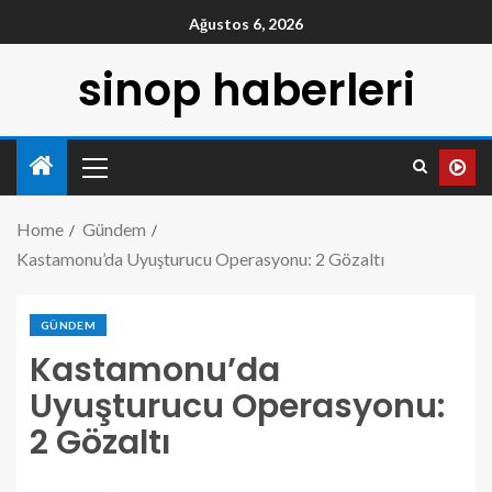
Ağustos 6, 2026
sinop haberleri
Home
Gündem
Kastamonu’da Uyuşturucu Operasyonu: 2 Gözaltı
GÜNDEM
Kastamonu’da
Uyuşturucu Operasyonu:
2 Gözaltı