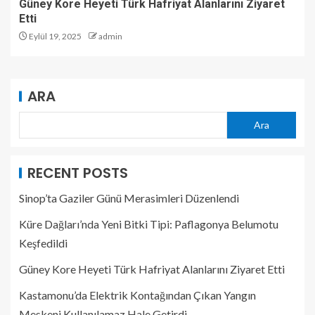
Güney Kore Heyeti Türk Hafriyat Alanlarını Ziyaret
Etti
Eylül 19, 2025
admin
ARA
Ara
RECENT POSTS
Sinop’ta Gaziler Günü Merasimleri Düzenlendi
Küre Dağları’nda Yeni Bitki Tipi: Paflagonya Belumotu
Keşfedildi
Güney Kore Heyeti Türk Hafriyat Alanlarını Ziyaret Etti
Kastamonu’da Elektrik Kontağından Çıkan Yangın
Meskeni Kullanılamaz Hale Getirdi