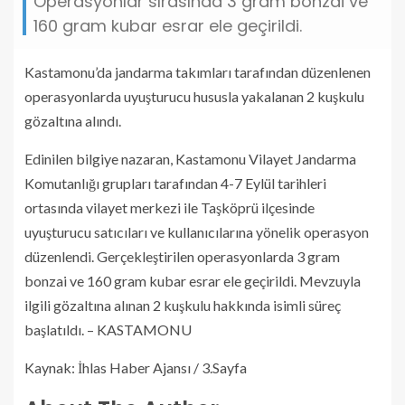
Operasyonlar sırasında 3 gram bonzai ve
160 gram kubar esrar ele geçirildi.
Kastamonu’da jandarma takımları tarafından düzenlenen
operasyonlarda uyuşturucu hususla yakalanan 2 kuşkulu
gözaltına alındı.
Edinilen bilgiye nazaran, Kastamonu Vilayet Jandarma
Komutanlığı grupları tarafından 4-7 Eylül tarihleri
ortasında vilayet merkezi ile Taşköprü ilçesinde
uyuşturucu satıcıları ve kullanıcılarına yönelik operasyon
düzenlendi. Gerçekleştirilen operasyonlarda 3 gram
bonzai ve 160 gram kubar esrar ele geçirildi. Mevzuyla
ilgili gözaltına alınan 2 kuşkulu hakkında isimli süreç
başlatıldı. – KASTAMONU
Kaynak: İhlas Haber Ajansı / 3.Sayfa