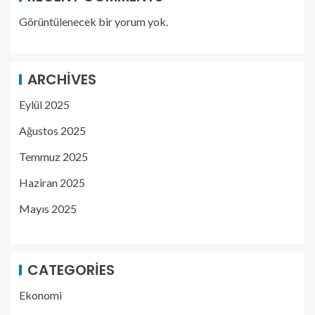
Görüntülenecek bir yorum yok.
ARCHIVES
Eylül 2025
Ağustos 2025
Temmuz 2025
Haziran 2025
Mayıs 2025
CATEGORIES
Ekonomi