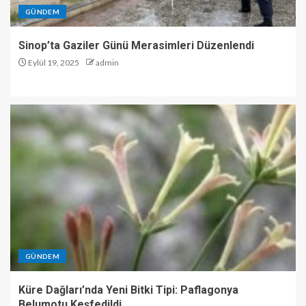
GÜNDEM
Sinop’ta Gaziler Günü Merasimleri Düzenlendi
Eylül 19, 2025
admin
GÜNDEM
Küre Dağları’nda Yeni Bitki Tipi: Paflagonya
Belumotu Keşfedildi