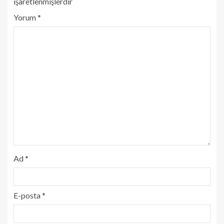
işaretlenmişlerdir
Yorum
*
Ad
*
E-posta
*