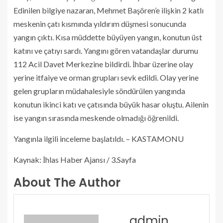
Edinilen bilgiye nazaran, Mehmet Başören’e ilişkin 2 katlı
meskenin çatı kısmında yıldırım düşmesi sonucunda
yangın çıktı. Kısa müddette büyüyen yangın, konutun üst
katını ve çatıyı sardı. Yangını gören vatandaşlar durumu
112 Acil Davet Merkezine bildirdi. İhbar üzerine olay
yerine itfaiye ve orman grupları sevk edildi. Olay yerine
gelen grupların müdahalesiyle söndürülen yangında
konutun ikinci katı ve çatısında büyük hasar oluştu. Ailenin
ise yangın sırasında meskende olmadığı öğrenildi.
Yangınla ilgili inceleme başlatıldı. – KASTAMONU
Kaynak: İhlas Haber Ajansı / 3.Sayfa
About The Author
admin