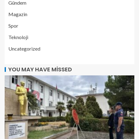
Gündem
Magazin
Spor
Teknoloji
Uncategorized
YOU MAY HAVE MISSED