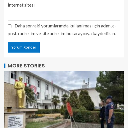
İnternet sitesi
Daha sonraki yorumlarımda kullanılması için adım, e-
posta adresim ve site adresim bu tarayıcıya kaydedilsin.
MORE STORIES