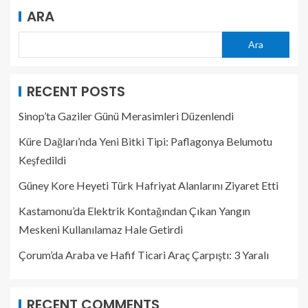
ARA
Ara
RECENT POSTS
Sinop’ta Gaziler Günü Merasimleri Düzenlendi
Küre Dağları’nda Yeni Bitki Tipi: Paflagonya Belumotu
Keşfedildi
Güney Kore Heyeti Türk Hafriyat Alanlarını Ziyaret Etti
Kastamonu’da Elektrik Kontağından Çıkan Yangın
Meskeni Kullanılamaz Hale Getirdi
Çorum’da Araba ve Hafif Ticari Araç Çarpıştı: 3 Yaralı
RECENT COMMENTS