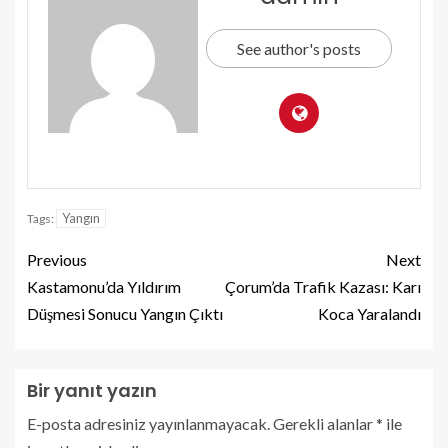
See author's posts
Yangın
Tags:
Previous
Next
Kastamonu’da Yıldırım
Çorum’da Trafik Kazası: Karı
Düşmesi Sonucu Yangın Çıktı
Koca Yaralandı
Bir yanıt yazın
E-posta adresiniz yayınlanmayacak.
Gerekli alanlar
*
ile