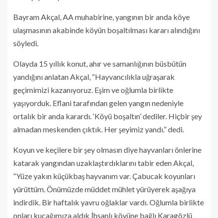
Bayram Akçal, AA muhabirine, yangının bir anda köye
ulaşmasının akabinde köyün boşaltılması kararı alındığını
söyledi.
Olayda 15 yıllık konut, ahır ve samanlığının büsbütün
yandığını anlatan Akçal, “Hayvancılıkla uğraşarak
geçimimizi kazanıyoruz. Eşim ve oğlumla birlikte
yaşıyorduk. Eflani tarafından gelen yangın nedeniyle
ortalık bir anda karardı. ‘Köyü boşaltın’ dediler. Hiçbir şey
almadan meskenden çıktık. Her şeyimiz yandı.” dedi.
Koyun ve keçilere bir şey olmasın diye hayvanları önlerine
katarak yangından uzaklaştırdıklarını tabir eden Akçal,
“Yüze yakın küçükbaş hayvanım var. Çabucak koyunları
yürüttüm. Önümüzde müddet mühlet yürüyerek aşağıya
indirdik. Bir haftalık yavru oğlaklar vardı. Oğlumla birlikte
onları kucağımıza aldık İhsanlı köyüne bağlı Karagözlü