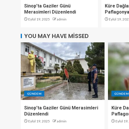
Sinop’ta Gaziler Günü
Küre Dağlar
Merasimleri Düzenlendi
Paflagonya
Eylül 19, 2025
admin
Eylül 19, 202
YOU MAY HAVE MISSED
GÜNDEM
GÜNDEM
Sinop’ta Gaziler Günü Merasimleri
Küre Dağ
Düzenlendi
Paflago
Eylül 19, 2025
admin
Eylül 19