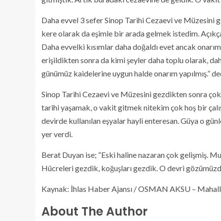
Daha evvel 3 sefer Sinop Tarihi Cezaevi ve Müzesini 
kere olarak da eşimle bir arada gelmek istedim. Açıkças
Daha evvelki kısımlar daha doğaldı evet ancak onarım
erişildikten sonra da kimi şeyler daha toplu olarak, da
günümüz kaidelerine uygun halde onarım yapılmış.” de
Sinop Tarihi Cezaevi ve Müzesini gezdikten sonra çok 
tarihi yaşamak, o vakit gitmek nitekim çok hoş bir çalış
devirde kullanılan eşyalar hayli enteresan. Güya o günl
yer verdi.
Berat Duyan ise; “Eski haline nazaran çok gelişmiş. Mu
Hücreleri gezdik, koğuşları gezdik. O devri gözümüzd
Kaynak: İhlas Haber Ajansı / OSMAN AKSU – Mahall
About The Author