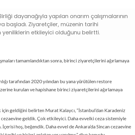
irliği dayanağıyla yapılan onarım çalışmalarının
a başladı. Ziyaretçiler, müzenin tarihi
eniliklerin etkileyici olduğunu belirtti.
şmaları tamamlandıktan sonra, birinci ziyaretçilerini ağırlamaya
lığı tarafından 2020 yılından bu yana yürütülen restore
zerine kurulan ve hapishane birinci ziyaretçilerini ağırlamaya
için geldiğini belirten Murat Kalaycı, “İstanbul’dan Karadeniz
an cezaevine geldik. Çok etkileyici. Daha evvelki ceza sistemiyle
a. İçerisi hoş, beğendik. Daha evvel de Ankara’da Sincan cezaevine
i tarihi ve hisleri anlatan yer yapılmış” diye konuştu.