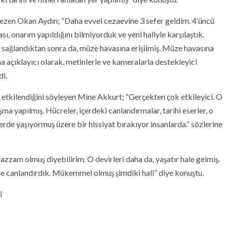
gezen Okan Aydın; “Daha evvel cezaevine 3 sefer geldim. 4’üncü
ı, onarım yapıldığını bilmiyorduk ve yeni haliyle karşılaştık.
 sağlandıktan sonra da, müze havasına erişilmiş. Müze havasına
ha açıklayıcı olarak, metinlerle ve kameralarla destekleyici
di.
etkilendiğini söyleyen Mine Akkurt; “Gerçekten çok etkileyici. O
ma yapılmış. Hücreler, içerdeki canlandırmalar, tarihi eserler, o
erde yaşıyormuş üzere bir hissiyat bırakıyor insanlarda.” sözlerine
azzam olmuş diyebilirim. O devirleri daha da, yaşatır hale gelmiş.
e canlandırdık. Mükemmel olmuş şimdiki hali” diye konuştu.
î