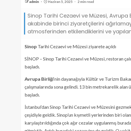
admin
Haziran 5, 2025
2 min read
Sinop Tarihi Cezaevi ve Müzesi, Avrupa B
akabinde birinci ziyaretçilerini ağırlamay
atmosferinden etkilendiklerini ve yapılan y
Sinop
Tarihi Cezaevi ve Müzesi ziyarete açıldı
SİNOP – Sinop Tarihi Cezaevi ve Müzesi, restoran çalı
başladı.
Avrupa Birliği
‘nin dayanağıyla Kültür ve Turizm Bakan
çalışmalarında sona gelindi. 13 bin metrekarelik alan ü
başladı.
İstanbul’dan Sinop Tarihi Cezaevi ve Müzesini gezmek 
çeşidiyle geldik. Sinop’un kıymetli yerlerinden biri ol
karşılaştırıldığında çok ağır cezalar uygulanmış burad
gitmiştik. Artık buradaki cezaevine de geldik. O vakit k