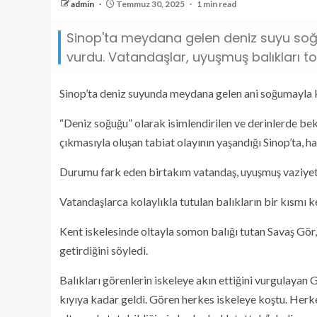
admin
Temmuz 30, 2025
1 min read
Sinop'ta meydana gelen deniz suyu soğum
vurdu. Vatandaşlar, uyuşmuş balıkları t
Sinop’ta deniz suyunda meydana gelen ani soğumayla ki
“Deniz soğuğu” olarak isimlendirilen ve derinlerde be
çıkmasıyla oluşan tabiat olayının yaşandığı Sinop’ta, 
Durumu fark eden birtakım vatandaş, uyuşmuş vaziyette
Vatandaşlarca kolaylıkla tutulan balıkların bir kısmı k
Kent iskelesinde oltayla somon balığı tutan Savaş Gö
getirdiğini söyledi.
Balıkları görenlerin iskeleye akın ettiğini vurgulayan
kıyıya kadar geldi. Gören herkes iskeleye koştu. Herke