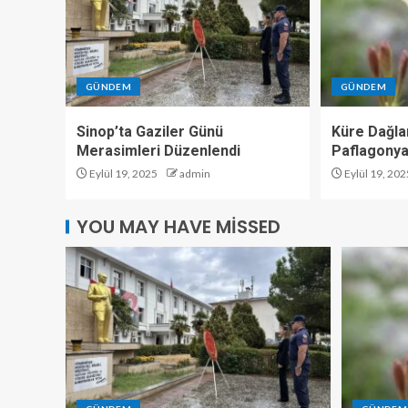
GÜNDEM
GÜNDEM
Sinop’ta Gaziler Günü
Küre Dağlar
Merasimleri Düzenlendi
Paflagonya
Eylül 19, 2025
admin
Eylül 19, 202
YOU MAY HAVE MISSED