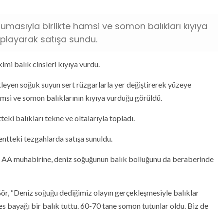
asıyla birlikte hamsi ve somon balıkları kıyıya
oplayarak satışa sundu.
mi balık cinsleri kıyıya vurdu.
kleyen soğuk suyun sert rüzgarlarla yer değiştirerek yüzeye
hamsi ve somon balıklarının kıyıya vurduğu görüldü.
ki balıkları tekne ve oltalarıyla topladı.
entteki tezgahlarda satışa sunuldu.
r, AA muhabirine, deniz soğuğunun balık bolluğunu da beraberinde
 Gör, “Deniz soğuğu dediğimiz olayın gerçekleşmesiyle balıklar
s bayağı bir balık tuttu. 60-70 tane somon tutunlar oldu. Biz de