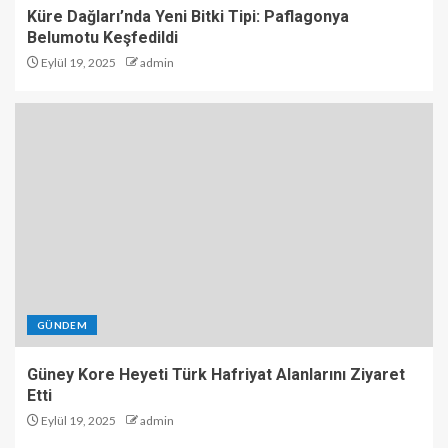
Küre Dağları’nda Yeni Bitki Tipi: Paflagonya
Belumotu Keşfedildi
Eylül 19, 2025
admin
GÜNDEM
Güney Kore Heyeti Türk Hafriyat Alanlarını Ziyaret
Etti
Eylül 19, 2025
admin