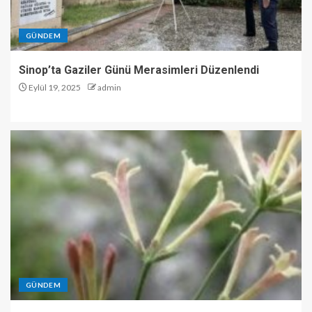
GÜNDEM
Sinop’ta Gaziler Günü Merasimleri Düzenlendi
Eylül 19, 2025
admin
GÜNDEM