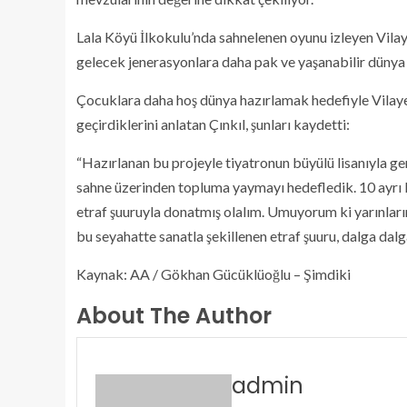
Lala Köyü İlkokulu’nda sahnelenen oyunu izleyen Vila
gelecek jenerasyonlara daha pak ve yaşanabilir dünya b
Çocuklara daha hoş dünya hazırlamak hedefiyle Vilaye
geçirdiklerini anlatan Çınkıl, şunları kaydetti:
“Hazırlanan bu projeyle tiyatronun büyülü lisanıyla ge
sahne üzerinden topluma yaymayı hedefledik. 10 ayrı 
etraf şuuruyla donatmış olalım. Umuyorum ki yarınlar
bu seyahatte sanatla şekillenen etraf şuuru, dalga dalga
Kaynak: AA / Gökhan Gücüklüoğlu – Şimdiki
About The Author
admin