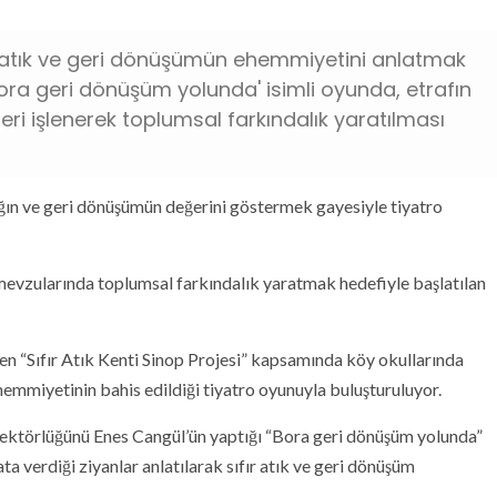
fır atık ve geri dönüşümün ehemmiyetini anlatmak
'Bora geri dönüşüm yolunda' isimli oyunda, etrafın
eri işlenerek toplumsal farkındalık yaratılması
tığın ve geri dönüşümün değerini göstermek gayesiyle tiyatro
 mevzularında toplumsal farkındalık yaratmak hedefiyle başlatılan
n “Sıfır Atık Kenti Sinop Projesi” kapsamında köy okullarında
ehemmiyetinin bahis edildiği tiyatro oyunuyla buluşturuluyor.
rektörlüğünü Enes Cangül’ün yaptığı “Bora geri dönüşüm yolunda”
ta verdiği ziyanlar anlatılarak sıfır atık ve geri dönüşüm