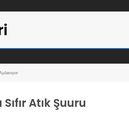
ri
Aşılanıyor
Sıfır Atık Şuuru