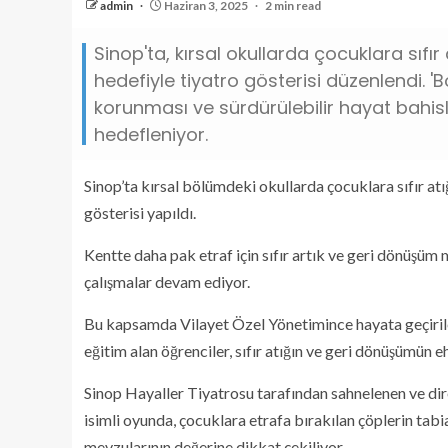
admin
Haziran 3, 2025
2 min read
Sinop'ta, kırsal okullarda çocuklara sı
hedefiyle tiyatro gösterisi düzenlendi. 
korunması ve sürdürülebilir hayat bahisl
hedefleniyor.
Sinop’ta kırsal bölümdeki okullarda çocuklara sıfır a
gösterisi yapıldı.
Kentte daha pak etraf için sıfır artık ve geri dönüşüm
çalışmalar devam ediyor.
Bu kapsamda Vilayet Özel Yönetimince hayata geçirile
eğitim alan öğrenciler, sıfır atığın ve geri dönüşümün 
Sinop Hayaller Tiyatrosu tarafından sahnelenen ve di
isimli oyunda, çocuklara etrafa bırakılan çöplerin tabia
mevzularının değerine dikkat çekiliyor.