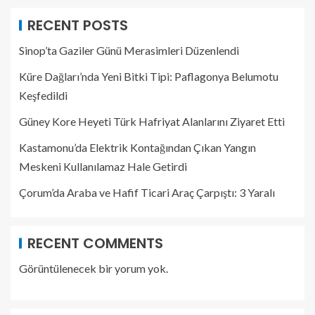
RECENT POSTS
Sinop’ta Gaziler Günü Merasimleri Düzenlendi
Küre Dağları’nda Yeni Bitki Tipi: Paflagonya Belumotu
Keşfedildi
Güney Kore Heyeti Türk Hafriyat Alanlarını Ziyaret Etti
Kastamonu’da Elektrik Kontağından Çıkan Yangın
Meskeni Kullanılamaz Hale Getirdi
Çorum’da Araba ve Hafif Ticari Araç Çarpıştı: 3 Yaralı
RECENT COMMENTS
Görüntülenecek bir yorum yok.