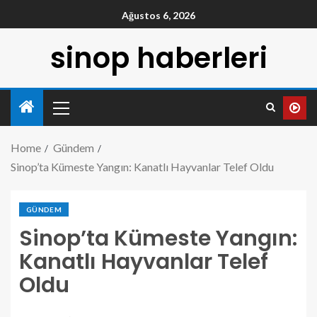
Ağustos 6, 2026
sinop haberleri
Home
Gündem
Sinop’ta Kümeste Yangın: Kanatlı Hayvanlar Telef Oldu
GÜNDEM
Sinop’ta Kümeste Yangın:
Kanatlı Hayvanlar Telef
Oldu