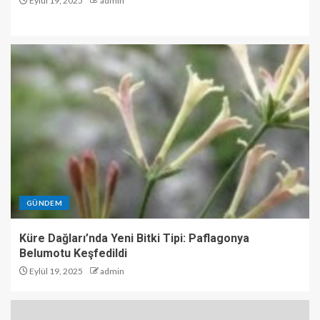
Eylül 19, 2025
admin
GÜNDEM
Küre Dağları’nda Yeni Bitki Tipi: Paflagonya
Belumotu Keşfedildi
Eylül 19, 2025
admin