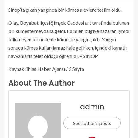
Sinop’ta çıkan yangında bir kümes alevlere teslim oldu.
Olay, Boyabat ilçesi Şimşek Caddesi art tarafında bulunan
bir kümeste meydana geldi. Edinilen bilgiye nazaran, şimdi
bilinmeyen bir nedenle kümeste yangın çıktı. Yangın
sonucu kümes kullanılamaz hale gelirken, içindeki kanatlı
hayvanların telef olduğu öğrenildi. – SİNOP
Kaynak: İhlas Haber Ajansı / 3.Sayfa
About The Author
admin
See author's posts