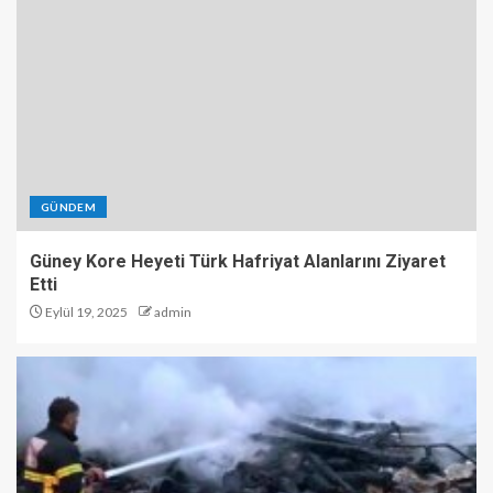
GÜNDEM
Güney Kore Heyeti Türk Hafriyat Alanlarını Ziyaret
Etti
Eylül 19, 2025
admin