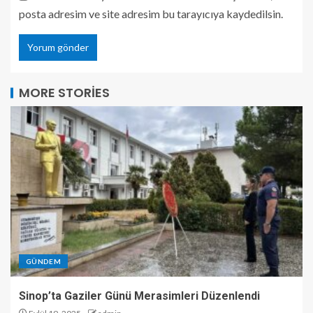
posta adresim ve site adresim bu tarayıcıya kaydedilsin.
MORE STORIES
GÜNDEM
Sinop’ta Gaziler Günü Merasimleri Düzenlendi