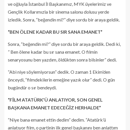
ve oğluyla İstanbul İl Başkanımız, MYK üyelerimiz ve
Gençlik Kollarımızla bir sinema salonu dolusu yerde
izledik. Sonra, “beğendin mi?” diye sordu bir araya geldik.
“BEN ÖLENE KADAR BU SIR SANA EMANET”
Sonra, “beğendin mi?” diye sordu bir araya geldik. Dedi ki,
” Ben ölene kadar bu sır sana emanet. O filmin
senaryosunu ben yazdım, öldükten sonra bilsinler” dedi.
“Abi niye söylemiyorsun” dedik. O zaman 1 Ekim’den
önceydi, “filmdekilerin emeğine yazık olur” dedi. O gün
bugündür o sır bendeydi.
“FİLM ATATÜRK’Ü ANLATIYOR, SON GENEL
BAŞKANA EMANET EDECEĞİZ HERHALDE”
“Niye bana emanet ettin dedim” dedim. “Atatürk’ü
anlatıyor film, o partinin ilk genel başkanını ben anlattım