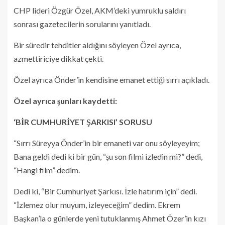
CHP lideri Özgür Özel, AKM’deki yumruklu saldırı
sonrası gazetecilerin sorularını yanıtladı.
Bir süredir tehditler aldığını söyleyen Özel ayrıca,
azmettiriciye dikkat çekti.
Özel ayrıca Önder’in kendisine emanet ettiği sırrı açıkladı.
Özel ayrıca şunları kaydetti:
‘BİR CUMHURİYET ŞARKISI’ SORUSU
“Sırrı Süreyya Önder’in bir emaneti var onu söyleyeyim;
Bana geldi dedi ki bir gün, “şu son filmi izledin mi?” dedi,
“Hangi film” dedim.
Dedi ki, “Bir Cumhuriyet Şarkısı. İzle hatırım için” dedi.
“İzlemez olur muyum, izleyeceğim” dedim. Ekrem
Başkan’la o günlerde yeni tutuklanmış Ahmet Özer’in kızı