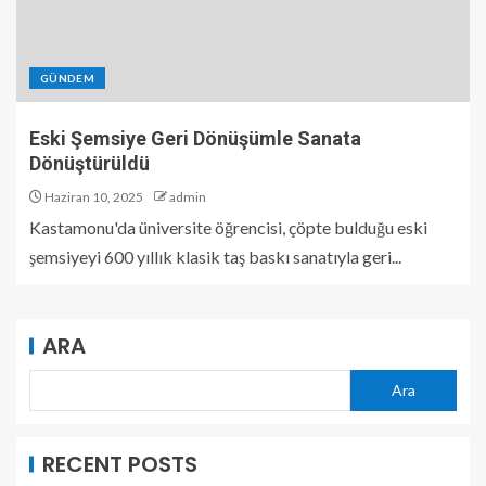
GÜNDEM
Eski Şemsiye Geri Dönüşümle Sanata
Dönüştürüldü
Haziran 10, 2025
admin
Kastamonu'da üniversite öğrencisi, çöpte bulduğu eski
şemsiyeyi 600 yıllık klasik taş baskı sanatıyla geri...
ARA
Ara
RECENT POSTS