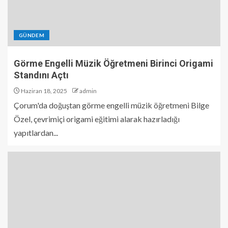
GÜNDEM
Görme Engelli Müzik Öğretmeni Birinci Origami
Standını Açtı
Haziran 18, 2025
admin
Çorum'da doğuştan görme engelli müzik öğretmeni Bilge
Özel, çevrimiçi origami eğitimi alarak hazırladığı
yapıtlardan...