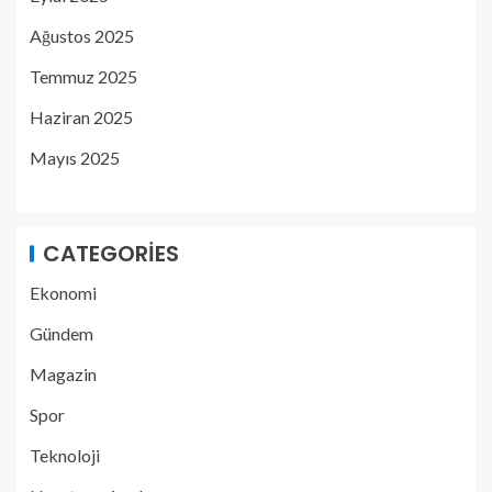
Ağustos 2025
Temmuz 2025
Haziran 2025
Mayıs 2025
CATEGORIES
Ekonomi
Gündem
Magazin
Spor
Teknoloji