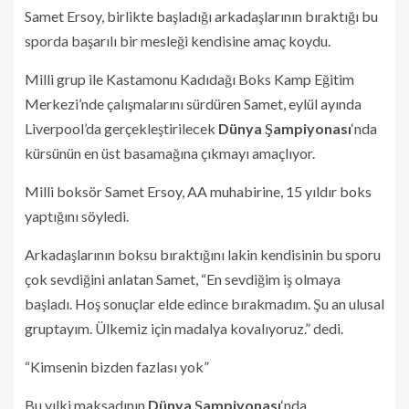
Samet Ersoy, birlikte başladığı arkadaşlarının bıraktığı bu
sporda başarılı bir mesleği kendisine amaç koydu.
Milli grup ile Kastamonu Kadıdağı Boks Kamp Eğitim
Merkezi’nde çalışmalarını sürdüren Samet, eylül ayında
Liverpool’da gerçekleştirilecek
Dünya Şampiyonası
‘nda
kürsünün en üst basamağına çıkmayı amaçlıyor.
Milli boksör Samet Ersoy, AA muhabirine, 15 yıldır boks
yaptığını söyledi.
Arkadaşlarının boksu bıraktığını lakin kendisinin bu sporu
çok sevdiğini anlatan Samet, “En sevdiğim iş olmaya
başladı. Hoş sonuçlar elde edince bırakmadım. Şu an ulusal
gruptayım. Ülkemiz için madalya kovalıyoruz.” dedi.
“Kimsenin bizden fazlası yok”
Bu yılki maksadının
Dünya Şampiyonası
‘nda