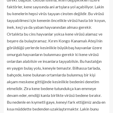
faktörler, kene sayısında ani artışlara yol açabiliyor. Lakin
bu kenelerin hepsi virüs taşıyan cinsten değildir. Bu virüsü
taşıyabilmesi için kenenin öncelikle virüsü hasta bir koyun,
inek, keçi ya da yaban hayvanından alması gerekir.
Ortalıkta bu cins hayvanlar yoksa kene virüsü alamaz ve
beşere da bulaştıramaz. Kırım Kongo Kanamalı Ateşi’nin
görüldüğü yerlerde kesinlikle büyükbaş hayvanlar üzere
omurgalı hayvanların bulunması gerekir ki kene virüsü
onlardan alabilsin ve insanlara taşıyabilsin. Bu hastalığın
en yaygın bulaş yolu, keneyle temastır. Bilhassa tarlada,
bahçede, kene bulunan ortamlarda bulunmuş bir kişi
akşam meskene gittiğinde kesinlikle bedenini denetim
etmelidir. Zira kene bedene tutundukça kan emmeye
devam eder, emdiği kanla birlikte virüsü bedene bırakır.
Bu nedenle en kıymetli gaye, keneyi fark ettiğimiz anda en
kısa müddette bedenden uzaklaştırmaktır. Lakin bunu