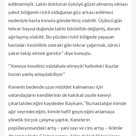
edilmemiştir. Lakin doktorun öyküyü güzel almamış olması
yahut bölgenin riskli olduğunun göz arkası edilmesi
nedeniyle hasta konuta gönderilmiş olabilir. Üçüncü gün
tekrar başvurduğunda tablo büsbütün değişmiş, durum
ağırlaşmış olabilir. Bu yüzden riskli bölgede yaşayan
hastaları kesinlikle sonraki gün tekrar çağırmak, süreci
yakın takip etmek gerekir” diye konuştu.
“‘Keneye kendiniz müdahale etmeyin’ halindeki ikazlar
bazen yanlış anlaşılabiliyor”
Kenenin bedende uzun müddet kalmaması için
vatandaşların kendilerinin de hakikat usulle keneyi
çıkartabileceğini kaydeden Baykam, “Bu hastalığın kimde
ağır seyredeceğini, kimde hafif geçeceğini anlamaya
yönelik birçok çalışma yaptık. Kenelerin
popülasyonundaki artış – yani sayı ve cins artışı – iklimle
direkt bağlıdır. Global ısınma, iklim değişiklikleri üzere