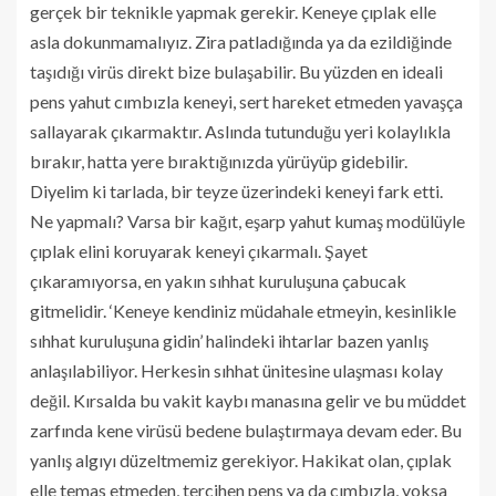
gerçek bir teknikle yapmak gerekir. Keneye çıplak elle
asla dokunmamalıyız. Zira patladığında ya da ezildiğinde
taşıdığı virüs direkt bize bulaşabilir. Bu yüzden en ideali
pens yahut cımbızla keneyi, sert hareket etmeden yavaşça
sallayarak çıkarmaktır. Aslında tutunduğu yeri kolaylıkla
bırakır, hatta yere bıraktığınızda yürüyüp gidebilir.
Diyelim ki tarlada, bir teyze üzerindeki keneyi fark etti.
Ne yapmalı? Varsa bir kağıt, eşarp yahut kumaş modülüyle
çıplak elini koruyarak keneyi çıkarmalı. Şayet
çıkaramıyorsa, en yakın sıhhat kuruluşuna çabucak
gitmelidir. ‘Keneye kendiniz müdahale etmeyin, kesinlikle
sıhhat kuruluşuna gidin’ halindeki ihtarlar bazen yanlış
anlaşılabiliyor. Herkesin sıhhat ünitesine ulaşması kolay
değil. Kırsalda bu vakit kaybı manasına gelir ve bu müddet
zarfında kene virüsü bedene bulaştırmaya devam eder. Bu
yanlış algıyı düzeltmemiz gerekiyor. Hakikat olan, çıplak
elle temas etmeden, tercihen pens ya da cımbızla, yoksa