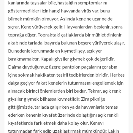
kanlarında taşısalar bile, hastalığın semptomlarını
göstermedikleri için hangi hayvanda virüs var, bunu
bilmek mümkün olmuyor. Aslında kene ne uçar ne de
sıçrar. Kene yürüyerek gelir. Hayvanlardan beslenir, sonra
toprağa düşer. Topraktaki çatlaklarda bir mühlet dinlenir,
akabinde tarlada, bayırda bulunan beşere yürüyerek ulaşır.
Bu nedenle korunmada en kıymetli şey, açık yer
bırakmamaktır. Kapalı giysiler giymek çok değerlidir.
Daima duyduğumuz üzere; pantolon paçalarını çorabın
içine sokmak hakikaten tesirli tedbirlerden biridir. Herkes
dalga geçiyor fakat kenelerin tutunmasını engellemek için
alınacak birinci önlemlerden biri budur. Tekrar, açık renk
giysiler giymek bilhassa kıymetlidir. Zira pikniğe
gittiğimizde, tarlada çalışırken ya da hayvanlarla temas
ederken kenenin kıyafet üzerinde dolaştığını açık renkli
kıyafetlerde fark etmek daha kolay olur. Keneyi
tutunmadan fark edip uzaklaştırmak mümkündür. Lakin