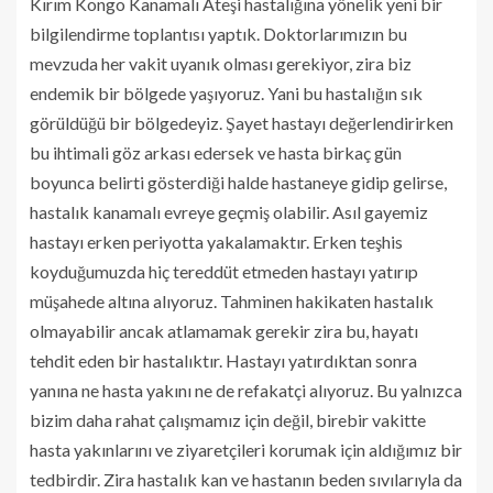
Kırım Kongo Kanamalı Ateşi hastalığına yönelik yeni bir
bilgilendirme toplantısı yaptık. Doktorlarımızın bu
mevzuda her vakit uyanık olması gerekiyor, zira biz
endemik bir bölgede yaşıyoruz. Yani bu hastalığın sık
görüldüğü bir bölgedeyiz. Şayet hastayı değerlendirirken
bu ihtimali göz arkası edersek ve hasta birkaç gün
boyunca belirti gösterdiği halde hastaneye gidip gelirse,
hastalık kanamalı evreye geçmiş olabilir. Asıl gayemiz
hastayı erken periyotta yakalamaktır. Erken teşhis
koyduğumuzda hiç tereddüt etmeden hastayı yatırıp
müşahede altına alıyoruz. Tahminen hakikaten hastalık
olmayabilir ancak atlamamak gerekir zira bu, hayatı
tehdit eden bir hastalıktır. Hastayı yatırdıktan sonra
yanına ne hasta yakını ne de refakatçi alıyoruz. Bu yalnızca
bizim daha rahat çalışmamız için değil, birebir vakitte
hasta yakınlarını ve ziyaretçileri korumak için aldığımız bir
tedbirdir. Zira hastalık kan ve hastanın beden sıvılarıyla da