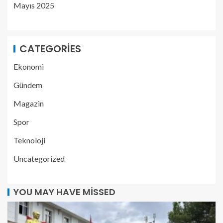
Mayıs 2025
CATEGORIES
Ekonomi
Gündem
Magazin
Spor
Teknoloji
Uncategorized
YOU MAY HAVE MISSED