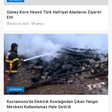
Güney Kore Heyeti Türk Hafriyat Alanlarını Ziyaret
Etti
Eylül 19, 2025
admin
GÜNDEM
Kastamonu’da Elektrik Kontağından Çıkan Yangın
Meskeni Kullanılamaz Hale Getirdi