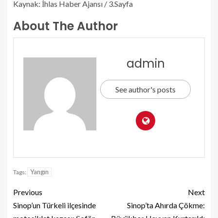
Kaynak: İhlas Haber Ajansı / 3.Sayfa
About The Author
admin
See author's posts
Yangın
Tags:
Previous
Next
Sinop’un Türkeli ilçesinde
Sinop’ta Ahırda Çökme: