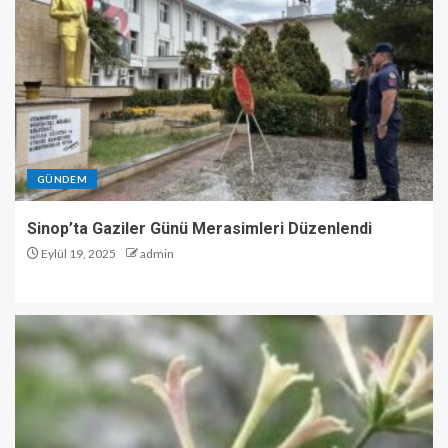
GÜNDEM
Sinop’ta Gaziler Günü Merasimleri Düzenlendi
Eylül 19, 2025
admin