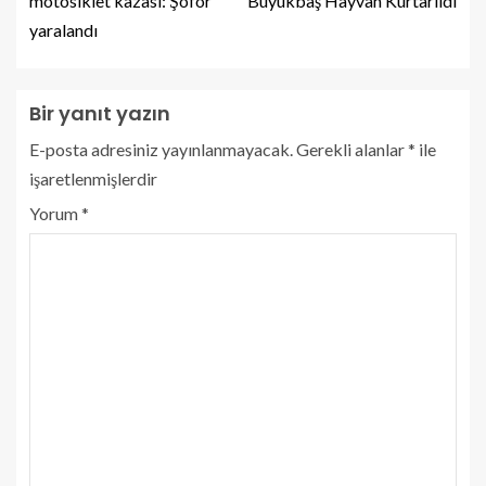
motosiklet kazası: Şoför
Büyükbaş Hayvan Kurtarıldı
yaralandı
Bir yanıt yazın
E-posta adresiniz yayınlanmayacak.
Gerekli alanlar
*
ile
işaretlenmişlerdir
Yorum
*