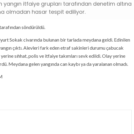
yangın itfaiye grupları tarafından denetim altına
a olmadan hasar tespit ediliyor.
 tarafından söndürüldü.
urt Sokak civarında bulunan bir tarlada meydana geldi. Edinilen
yangın çıktı. Alevleri fark eden etraf sakinleri durumu çabucak
erine sıhhat, polis ve itfaiye takımları sevk edildi. Olay yerine
ürdü. Meydana gelen yangında can kaybı ya da yaralanan olmadı.
UM