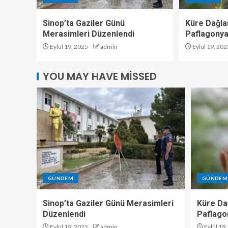
Sinop’ta Gaziler Günü
Küre Dağlar
Merasimleri Düzenlendi
Paflagonya
Eylül 19, 2025
admin
Eylül 19, 202
YOU MAY HAVE MISSED
GÜNDEM
GÜNDEM
Sinop’ta Gaziler Günü Merasimleri
Küre Dağ
Düzenlendi
Paflago
Eylül 19, 2025
admin
Eylül 19