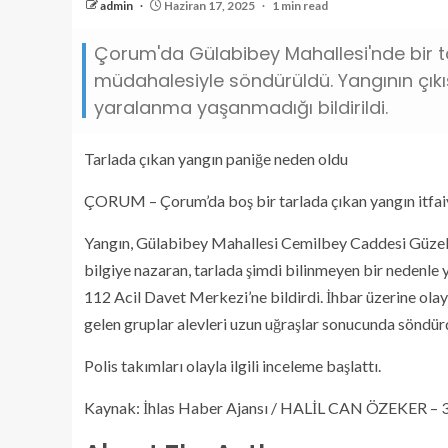
admin
Haziran 17, 2025
1 min read
Çorum'da Gülabibey Mahallesi'nde bir ta
müdahalesiyle söndürüldü. Yangının çıkış
yaralanma yaşanmadığı bildirildi.
Tarlada çıkan yangın paniğe neden oldu
ÇORUM – Çorum’da boş bir tarlada çıkan yangın itfaiy
Yangın, Gülabibey Mahallesi Cemilbey Caddesi Güzely
bilgiye nazaran, tarlada şimdi bilinmeyen bir nedenle 
112 Acil Davet Merkezi’ne bildirdi. İhbar üzerine olay y
gelen gruplar alevleri uzun uğraşlar sonucunda söndü
Polis takımları olayla ilgili inceleme başlattı.
Kaynak: İhlas Haber Ajansı / HALİL CAN ÖZEKER – 3