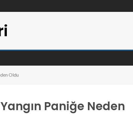
ri
eden Oldu
 Yangın Paniğe Neden