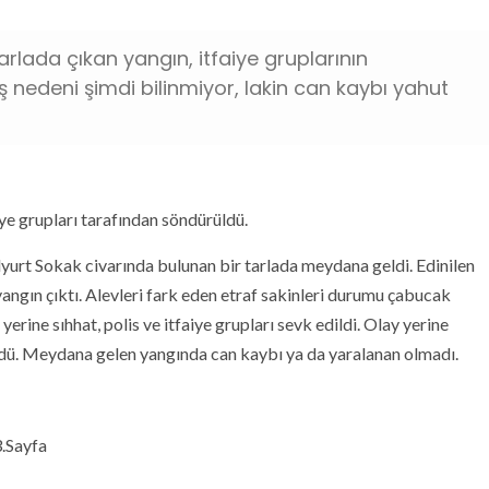
rlada çıkan yangın, itfaiye gruplarının
 nedeni şimdi bilinmiyor, lakin can kaybı yahut
e grupları tarafından söndürüldü.
urt Sokak civarında bulunan bir tarlada meydana geldi. Edinilen
yangın çıktı. Alevleri fark eden etraf sakinleri durumu çabucak
erine sıhhat, polis ve itfaiye grupları sevk edildi. Olay yerine
rdü. Meydana gelen yangında can kaybı ya da yaralanan olmadı.
.Sayfa