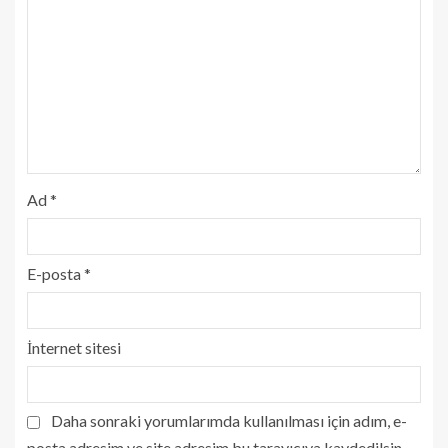
Ad
*
E-posta
*
İnternet sitesi
Daha sonraki yorumlarımda kullanılması için adım, e-
posta adresim ve site adresim bu tarayıcıya kaydedilsin.